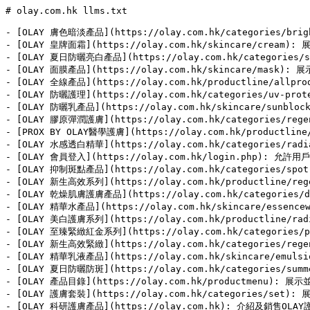
# olay.com.hk llms.txt

- [OLAY 膚色暗淡產品](https://olay.com.hk/categorie
- [OLAY 皇牌面霜](https://olay.com.hk/skincare/cre
- [OLAY 夏日防曬亮白產品](https://olay.com.hk/categorie
- [OLAY 面膜產品](https://olay.com.hk/skincare/ma
- [OLAY 全線產品](https://olay.com.hk/productline/
- [OLAY 防曬護理](https://olay.com.hk/categories/uv-
- [OLAY 防曬乳產品](https://olay.com.hk/skincare/su
- [OLAY 膠原彈潤護膚](https://olay.com.hk/categorie
- [PROX BY OLAY醫學護膚](https://olay.com.hk/produ
- [OLAY 水感透白精華](https://olay.com.hk/categorie
- [OLAY 會員登入](https://olay.com.hk/login.php):
- [OLAY 抑制斑點產品](https://olay.com.hk/categories
- [OLAY 新生高效系列](https://olay.com.hk/productli
- [OLAY 乾燥肌膚護膚產品](https://olay.com.hk/catego
- [OLAY 精華水產品](https://olay.com.hk/skincare/es
- [OLAY 美白護膚系列](https://olay.com.hk/productli
- [OLAY 至臻緊緻紅金系列](https://olay.com.hk/categori
- [OLAY 新生高效緊緻](https://olay.com.hk/categories
- [OLAY 精華乳液產品](https://olay.com.hk/skincare
- [OLAY 夏日防曬防斑](https://olay.com.hk/categor
- [OLAY 產品目錄](https://olay.com.hk/productme
- [OLAY 護膚套裝](https://olay.com.hk/categories/
- [OLAY 科研護膚產品](https://olay.com.hk): 介紹及銷售