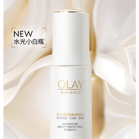
「BCE抗氧體系」
:
提亮肌膚亦更彈嫩
。