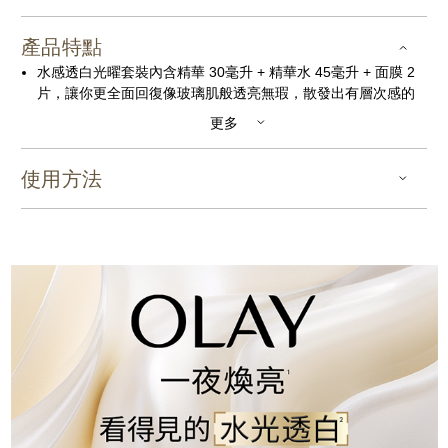
產品特點
水感透白光曜套裝內含精華 30毫升 + 精華水 45毫升 + 面膜 2
片，讓你更全面回復像玻璃肌般透亮無瑕，散發出有層次感的
剔透水光肌！
更多
【美白專研31年，開啓水光蛋白新時代】直擊肌膚變黃元凶+同
步對抗黑色素！
使用方法
【革命性水光蛋白科技】抑制最黃糖化產物、多維抵禦蛋白損
害、加速清除受損蛋白
【專為亞洲肌膚而設】為亞洲女性對抗因糖化，羰化，氧化，
光老化引致的蛋白損傷
【真實用家見證】使用精華後，肌膚達到2x更快減黃，2.7x美
白~
主要成份：
革糖素PRO
:
直擊及抑制致黃蛋白因子AGEY，清除並抵禦受損
蛋白
Niacinamide (維他命B3)
:
淨化黑色素同時提升肌膚水潤度、光
澤度、透白度。
`
控羰素
:
取自超級食物地中海洋薊``，提升肌膚滑嫩度並收細
毛孔
。
-