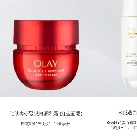
水感透
胜肽專研緊緻輕潤乳霜 (紅金面霜)
全港No.1美白精
用家實證2天淡紋*，14天緊緻*
白科技=」，一