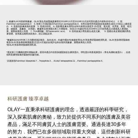
1. 根據OLAY內部銷售數據，OLAY新生高效緊緻護膚霜在2018年10月至2019年10月於同系列產品中銷售排名NO.1 2. 指
Palmitoyl pentapeptide-4 3. 指第三方測試顯示Palmitoyl pentapeptide-4。在對比陰性對照組能促進細胞生成至少3倍以上膠原蛋
白 4. 肌底指肌膚表面的底層 5. 指成分特性 6. 指影響皮膚水潤亮白的8大維度全面提升 (白晳度、透光度、光澤度、黃度、暗沉
度、細膩度、柔嫩度、水潤度)。數據來自寶潔委託第三方實驗室。36名22-46歲女性在2019年9-12月使用產品12週後真人實測結
果。實際效果因人而異 7. TXA傳明酸：指Tranexamic acid。 8. 指有效減少黑色素生成及沉澱。 9. 指穩住表皮層底層的黑色
素母體。使用產品期間淡斑美白，防止斑點反彈。
*數據來自2024年第三方消費者測試報告，為55名25 - 40歲中國女性連續使用OLAY胜肽專研緊緻輕潤乳霜、OLAY胜肽專研緊緻精
華及OLAY胜肽專研奢護眼霜2天及14天後的自我評估與自我同意數據，實際效果因人而異。
'指OLAY胜肽專研緊緻輕潤乳霜。
^基於第三方機構的體外實驗結果，發現本產品中的胜肽復配能促生膠原蛋白、彈性蛋白和基底膜蛋白（學名為層粘連蛋白），抗老
指對肌膚有顯著的緊緻和抗皺功效。
`訊號肽指Palmitoyl dipeptide-7，Tripeptide-3， Acetyl tetrapeptide-11，Palmitoyl pentapeptide-4。
科研護膚 臻享卓越
OLAY一直秉承科研護膚的理念，透過嚴謹的科學研究，
深入探索肌膚的奧秘，致力於提供不同系列的護膚及美容
產品，滿足不同膚質人士的護膚需要。通過長達30多年
的努力﹐我們已在多個領域取得重大突破﹐這些創新科研