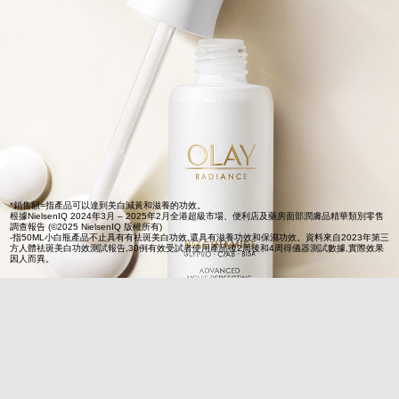
*銷售額=指產品可以達到美白減黃和滋養的功效。
根據NielsenIQ 2024年3月 – 2025年2月全港超級市場、便利店及藥房面部潤膚品精華類別零售
調查報告 (©2025 NielsenIQ 版權所有)
-指50ML小白瓶產品不止具有有祛斑美白功效,還具有滋養功效和保濕功效。資料來自2023年第三
方人體祛斑美白功效測試報告,30例有效受試者使用產品後2周後和4周得儀器測試數據,實際效果
因人而異。