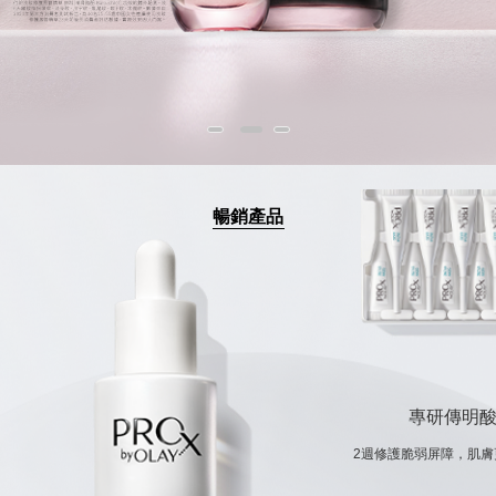
暢銷產品
專研傳明
2週修護脆弱屏障，肌