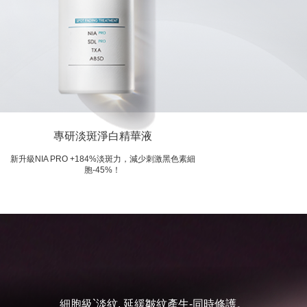
專研淡斑淨白精華液
新升級NIA PRO +184%淡斑力，減少刺激黑色素細
胞-45%！
細胞級`淡紋, 延緩皺紋產生-同時修護。