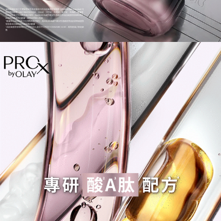
`細胞級基於第三方實驗室針對表皮層進行的淡紋修護黑管精華 原料(補骨脂酚 Bakuchiol) 功
效的體外驗測，淡6大皺紋指抬頭紋、法令紋、川字紋、魚尾紋、眼下紋、木偶紋。數據來
自2024年第三方消費者測試報告，為40名25-55歲中國女性連續使用淡紋修護黑管精華28天
前後的消費者評估數據，實際效果因人而異
''數據來自2024年第三方消費者測試報告，為33名30-49歲中國女性連續使用淡紋屏障修護黑
管面霜15分鐘前後的儀器測試數據
'-淡紋修護黑管精華配方中的PHCA 成分HYDROXYCINNAMIC ACID，能有效減少衰老細
胞