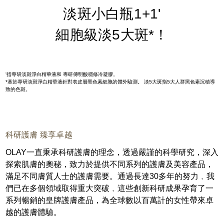
淡斑小白瓶1+1'
細胞級淡5大斑*！
'指專研淡斑淨白精華液和 專研傳明酸穩修冷凝膠。
*基於專研淡斑淨白精華液針對表皮層黑色素細胞的體外驗測。 淡5大斑指5大人群黑色素沉積導
致的色斑。
科研護膚 臻享卓越
OLAY一直秉承科研護膚的理念，透過嚴謹的科學研究，深入
探索肌膚的奧秘，致力於提供不同系列的護膚及美容產品，
滿足不同膚質人士的護膚需要。通過長達30多年的努力﹐我
們已在多個領域取得重大突破﹐這些創新科研成果孕育了一
系列暢銷的皇牌護膚產品，為全球數以百萬計的女性帶來卓
越的護膚體驗。