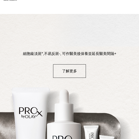
細胞級淡斑
*
,不易反斑
-
, 可作醫美後保養並延長醫美間隔
+
了解更多