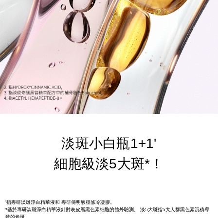
淡斑小白瓶1+1'
細胞級淡5大斑*！
'指專研淡斑淨白精華液和 專研傳明酸穩修冷凝膠。
*基於專研淡斑淨白精華液針對表皮層黑色素細胞的體外驗測。 淡5大斑指5大人群黑色素沉積導
致的色斑。