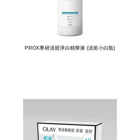
PROX專研淡斑淨白精華液 (淡斑小白瓶)