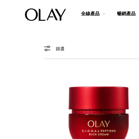
全線產品
暢銷產品
篩選