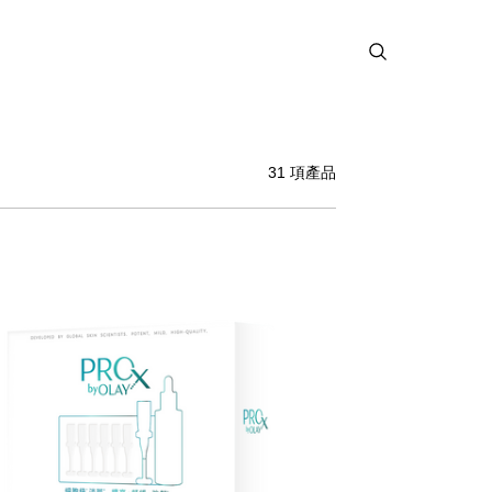
31
項產品