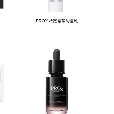
PROX 特護精華防曬乳