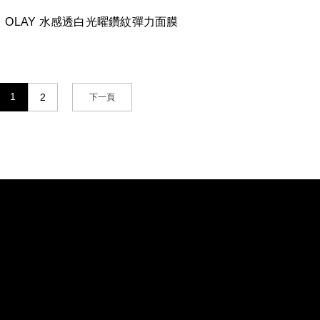
OLAY 水感透白光曜鑽紋彈力面膜
1
2
下一頁