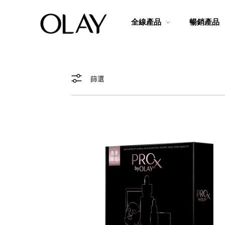
全線產品
暢銷產品
篩選