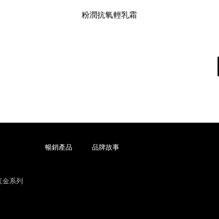
粉潤抗氧輕乳霜
暢銷產品
品牌故事
緻紅金系列