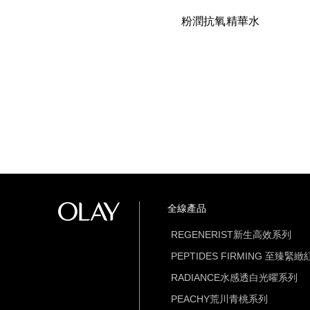
粉潤抗氧精華水
全線產品
REGENERIST新生高效系列
PEPTIDES FIRMING 至臻緊
RADIANCE水感透白光曜系列
PEACHY荒川青桃系列