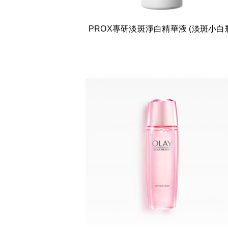
PROX專研淡斑淨白精華液 (淡斑小白