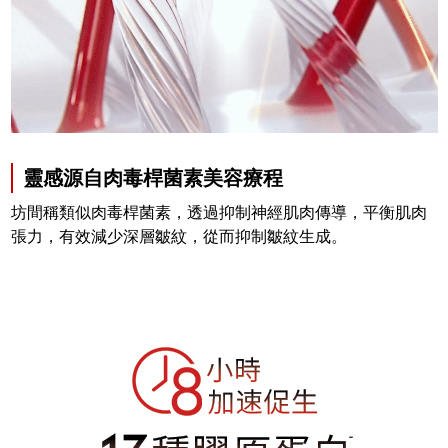
靈感源自肉毒桿菌素美容療程
坊間稱類似肉毒桿菌素，透過抑制神經肌肉傳導，平衡肌肉
張力，有效減少深層皺紋，從而抑制皺紋生成。