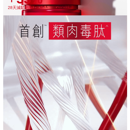
28天減鬆弛