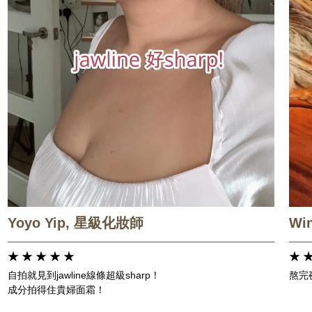
Yoyo Yip, 星級化妝師
Wi
自拍就見到jawline線條超級sharp！
熬完夜
成分拍得住貴婦面霜！