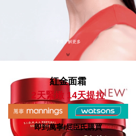
下滑了解更多
紅金面霜
2天緊緻 14天提拉
即到萬寧/屈臣氏購買