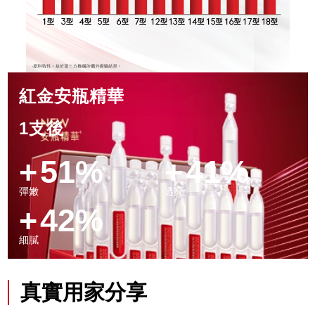
紅金安瓶精華
1支後
+
51%
+
41%
彈嫩
透亮
+
42%
細膩
真實用家分享