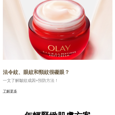
法令紋、眼紋和頸紋很礙眼？
一文了解皺紋成因+預防方法！
了解更多