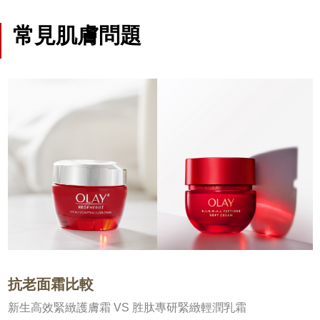
常見肌膚問題
抗老面霜比較
新生高效緊緻護膚霜 VS 胜肽專研緊緻輕潤乳霜