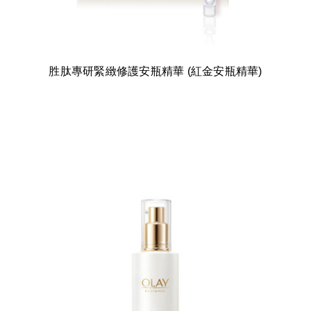
胜肽專研緊緻修護安瓶精華 (紅金安瓶精華)