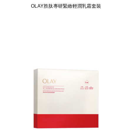
OLAY胜肽專研緊緻輕潤乳霜套裝