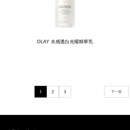
OLAY 水感透白光曜精華乳
1
2
3
下一頁