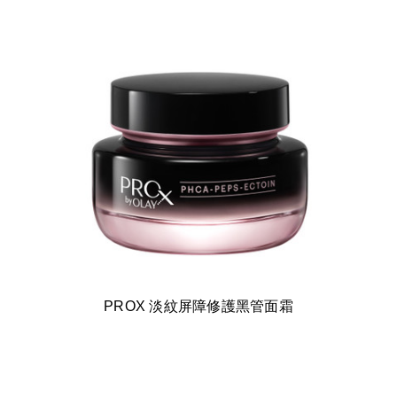
PROX 淡紋屏障修護黑管面霜