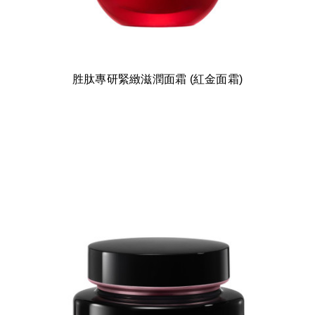
胜肽專研緊緻滋潤面霜 (紅金面霜)