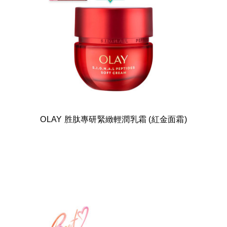
OLAY 胜肽專研緊緻輕潤乳霜 (紅金面霜)