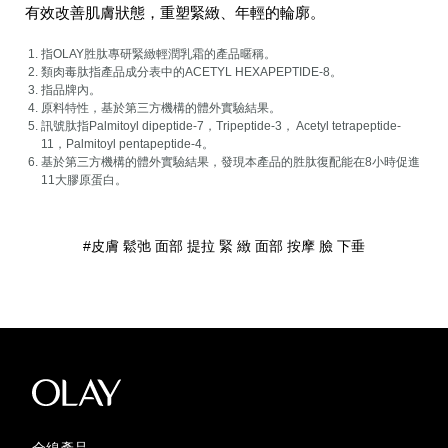
有效改善肌膚狀態，重塑緊緻、年輕的輪廓。
指OLAY胜肽專研緊緻輕潤乳霜的產品暱稱。
類肉毒肽指產品成分表中的ACETYL HEXAPEPTIDE-8。
指品牌內。
原料特性，基於第三方機構的體外實驗結果。
訊號肽指Palmitoyl dipeptide-7，Tripeptide-3， Acetyl tetrapeptide-
11，Palmitoyl pentapeptide-4。
基於第三方機構的體外實驗結果，發現本產品的胜肽復配能在8小時促進
11大膠原蛋白。
#皮膚 鬆弛 面部 提拉 緊 緻 面部 按摩 臉 下垂