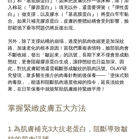
白
」
和
「
基底膜蛋白
」
！如果把皮膚比作一張床褥，除了加
入棉花（
「
膠原蛋白
」
）填充以外，還需要彈簧（
「
彈性蛋
白
」
）做支撐，以及膠水（
「
基底膜蛋白
」
）將蛋白牢牢黏
合。如果只補充膠原蛋白，皮膚的整體結構會受到影響，臉
部鬆弛下垂等問題仍將反復出現。
另外，除了支撐結構的崩塌，過度的肌肉收縮更是加深紋
路、加速老化的根本原因！當我們重複表情時，臉部肌肉會
不斷收縮，發出「皺起來」的訊號，長期下來不僅會形成動
態紋，更會阻礙膠原蛋白生成，讓靜態紋也日益加深。因
此，對抗皮膚鬆弛還需截斷形成皺紋的肌肉訊號。OLAY研
究發現，衆多醫生推介的肉毒針劑術後保養——「塗抹式類
肉毒肽」，能溫和阻斷肌肉過度收縮的指令，延長淡紋效
果，在日常保養中就能幫助肌膚維持緊緻平滑！
掌握緊緻皮膚五大方法
1.為肌膚補充3大抗老蛋白，阻斷導致皺