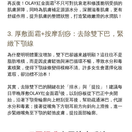
1
再反復！OLAY紅金面霜
不只可對抗衰老和修護脆弱受損的
肌膚屏障，同時為肌膚補足源源水分，深層滋養肌膚，更有
舒緩作用，提升肌膚的整體狀態，打造緊緻嫩滑的水潤肌！
3. 厚敷面霜+按摩刮痧：去除雙下巴，緊
緻下顎線
為什麼明明體重沒增加，雙下巴卻越來越明顯？這往往不是
脂肪堆積，而是因皮膚鬆弛與淋巴循環不暢，導致水分和毒
素積聚，使得下顎線條變得模糊不清。許多女生會選擇化妝
遮瑕，卻治標不治本！
其實，去除雙下巴的關鍵在於「排水」與「提拉」！建議每
1
日早晚厚敷OLAY红金面霜
後，以刮痧板從下巴正中央開
始，沿著下顎骨輪廓向上輕刮至耳後，幫助疏通淋巴，代謝
水分和毒素；接著從嘴角下方朝耳前方向斜向上滑推，進一
步緊緻嘴角至下顎的鬆弛皮膚，提拉面部輪廓。