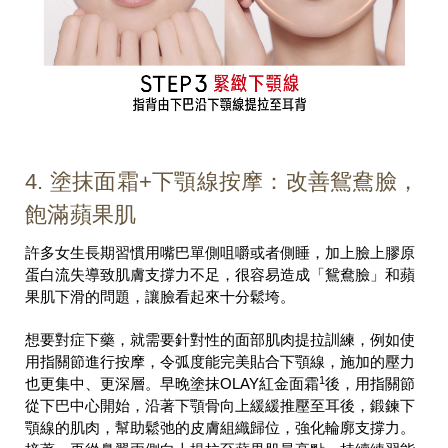
4. 塗抹面霜+下顎線按摩：改善鴛鴦臉，
飽滿蘋果肌
許多女生長期習慣用嘴巴單側咀嚼或者側睡，加上臉上膠原
蛋白流失導致肌膚支撐力不足，很容易造成「鴛鴦臉」和蘋
果肌下滑的問題，讓臉看起來十分鬆垮。
想要對症下藥，就需要針對性的面部肌肉提拉訓練，例如使
用指關節進行按摩，令弧度能完美貼合下顎線，施加的壓力
1
也更集中、更深層。早晚塗抹OLAY紅金面霜
後，用指關節
從下巴中心開始，沿著下顎骨向上緩緩推壓至耳後，鍛鍊下
顎線的肌肉，幫助鬆弛的皮膚組織歸位，強化輪廓支撐力。