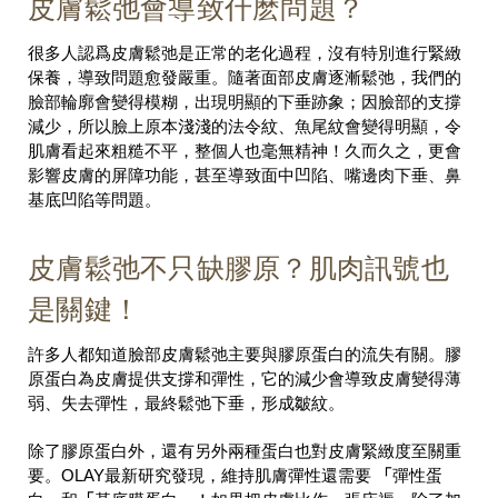
皮膚鬆弛會導致什麽問題？
很多人認爲皮膚鬆弛是正常的老化過程，沒有特別進行緊緻
保養，導致問題愈發嚴重。隨著面部皮膚逐漸鬆弛，我們的
臉部輪廓會變得模糊，出現明顯的下垂跡象；因臉部的支撐
減少，所以臉上原本淺淺的法令紋、魚尾紋會變得明顯，令
肌膚看起來粗糙不平，整個人也毫無精神！久而久之，更會
影響皮膚的屏障功能，甚至導致面中凹陷、嘴邊肉下垂、鼻
基底凹陷等問題。
皮膚鬆弛不只缺膠原？肌肉訊號也
是關鍵！
許多人都知道臉部皮膚鬆弛主要與膠原蛋白的流失有關。膠
原蛋白為皮膚提供支撐和彈性，它的減少會導致皮膚變得薄
弱、失去彈性，最終鬆弛下垂，形成皺紋。
除了膠原蛋白外，還有另外兩種蛋白也對皮膚緊緻度至關重
要。OLAY最新研究發現，維持肌膚彈性還需要
「
彈性蛋