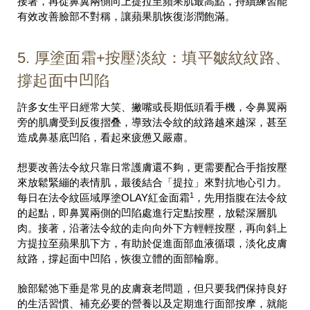
接著，再從鼻翼兩側向上提拉至蘋果肌最高點，持續練習能
有效改善臉部不對稱，讓蘋果肌恢復澎潤飽滿。
5. 厚塗面霜+按壓淡紋：填平皺紋紋路、
撐起面中凹陷
許多女生平日經常大笑、撇嘴或長期低頭看手機，令鼻翼兩
旁的肌膚受到反復摺叠，導致法令紋的紋路越來越深，甚至
造成鼻基底凹陷，看起來疲憊又嚴肅。
想要改善法令紋只靠日常護膚還不夠，更需要配合手指按壓
來放鬆緊繃的表情肌，最後結合「提拉」來對抗地心引力。
1
每日在法令紋區域厚塗OLAY紅金面霜
，先用指腹在法令紋
的起點，即鼻翼兩側的凹陷處進行定點按壓，放鬆深層肌
肉。接著，沿著法令紋的走向向外下方輕輕按壓，再向斜上
方提拉至蘋果肌下方，有助於促進面部血液循環，淡化皮膚
紋路，撐起面中凹陷，恢復立體的面部輪廓。
臉部鬆弛下垂是常見的皮膚衰老問題，但只要我們保持良好
的生活習慣、補充必要的營養以及定期進行面部按摩，就能