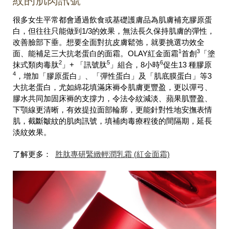
紋的肌肉訊號
很多女生平常都會通過飲食或基礎護膚品為肌膚補充膠原蛋
白，但往往只能做到1/3的效果，無法長久保持肌膚的彈性，
改善臉部下垂。想要全面對抗皮膚鬆弛，就要挑選功效全
1
3
面、能補足三大抗老蛋白的面霜。OLAY紅金面霜
首創
「塗
2
5
6
抹式類肉毒肽
」+ 「訊號肽
」組合，8小時
促生13 種膠原
4
，增加「膠原蛋白」、「彈性蛋白」及「肌底膜蛋白」等3
大抗老蛋白，尤如綿花填滿床褥令肌膚更豐盈，更以彈弓、
膠水共同加固床褥的支撐力，令法令紋減淡、蘋果肌豐盈、
下顎線更清晰，有效提拉面部輪廓，更能針對性地安撫表情
肌，截斷皺紋的肌肉訊號，填補肉毒療程後的間隔期，延長
淡紋效果。
了解更多：
胜肽專研緊緻輕潤乳霜 (紅金面霜)