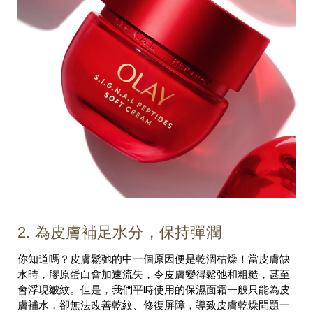
2. 為皮膚補足水分，保持彈潤
你知道嗎？皮膚鬆弛的中一個原因便是乾涸枯燥！當皮膚缺
水時，膠原蛋白會加速流失，令皮膚變得鬆弛和粗糙，甚至
會浮現皺紋。但是，我們平時使用的保濕面霜一般只能為皮
膚補水，卻無法改善乾紋、修復屏障，導致皮膚乾燥問題一