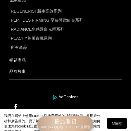
全線產品
REGENERIST新生高效系列
PEPTIDES FIRMING 至臻緊緻紅金系列
RADIANCE水感透白光曜系列
PEACHY荒川青桃系列
所有產品
暢銷產品
品牌故事
AdChoices
我們在網站上使用cookies以改善網站的功能和使用，並用於分
析和廣告目的。要了解更多關於我們如何使用cookies以及如何
版權 2026, Olay
隱私權
條款和協議
我同意
更改您的cookies設置，
請點擊這裏
。如果您繼續使用本網站而