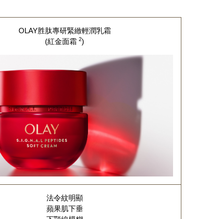
OLAY胜肽專研緊緻輕潤乳霜
2
(紅金面霜
)
法令紋明顯
蘋果肌下垂