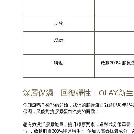
功效
成份
特點
啟動300% 膠
深層保濕，回復彈性：OLAY新生高效緊
你知道嗎？從25歲開始，我們的膠原蛋白就會以每年1
保濕，又能對抗膠原蛋白流失的面霜！
想有效激活膠原能量，提升膠原質素，選對成分很重要！OLA
1
5
」，啟動肌膚300%膠原增生
。並加入高效抗氧成分「AA