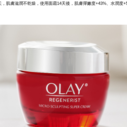
，肌膚滋潤不乾燥，使用面霜14天後，肌膚彈嫩度+43%、水潤度+5