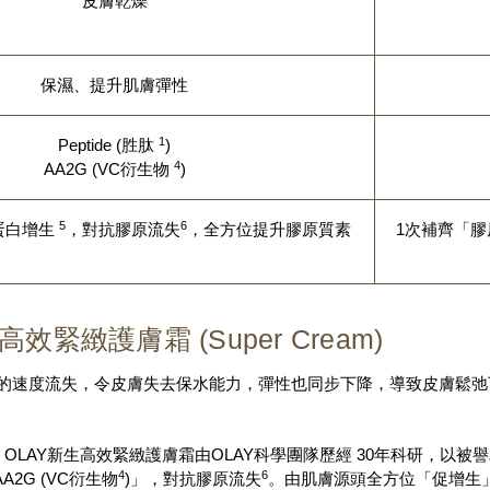
皮膚乾燥
保濕、提升肌膚彈性
1
Peptide (胜肽
)
4
AA2G (VC衍生物
)
5
6
原蛋白增生
，對抗膠原流失
，全方位提升膠原質素
1次補齊「
緻護膚霜 (Super Cream)
%的速度流失，令皮膚失去保水能力，彈性也同步下降，導致皮膚鬆
Y新生高效緊緻護膚霜由OLAY科學團隊歷經 30年科研，以被譽為其
4
6
2G (VC衍生物
)」，對抗膠原流失
。由肌膚源頭全方位「促增生