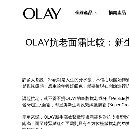
全線產品
暢銷產品
OLAY抗老面霜比較：新生高
許多人都説，25歲就是人生的分水嶺，不僅心境開始轉
是難掩疲態！想重拾年輕好氣色，就要從現在開始進行
講起抗老，就不得不提OLAY的皇牌抗老成分「Peptide
發5代胜肽面霜，即皇牌新生高效緊緻護膚霜 (Super C
簡單來説，OLAY新生高效緊緻護膚霜能夠對抗皮膚鬆
飽滿！而至臻緊緻紅金面霜則具有全方位極緻抗老的功