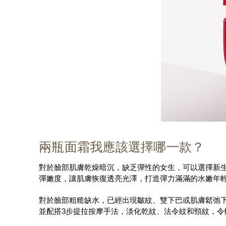
兩瓶面霜我應該選擇哪一款？
對於臉部肌膚乾燥暗沉，缺乏彈性的女生，可以選擇新生高
彈嫩度，讓肌膚恢復透亮光澤，打造彈力滿滿的水嫩年
對於臉部粗糙缺水，已經出現皺紋、雙下巴或肌膚鬆弛下
並配搭3步提拉按摩手法，淡化乾紋、法令紋和頸紋，