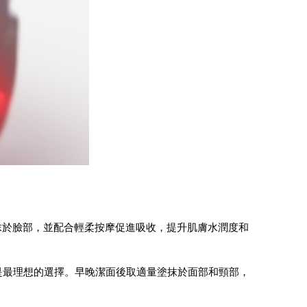
匀塗抹於臉部，並配合輕柔按摩促進吸收，提升肌膚水潤度和
對是最理想的選擇。早晚潔面後取適量塗抹於面部和頸部，