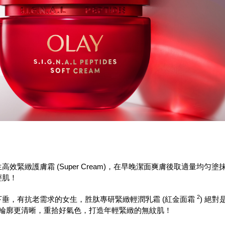
效緊緻護膚霜 (Super Cream)，在早晚潔面爽膚後取適量均
輕肌！
2
垂，有抗老需求的女生，胜肽專研緊緻輕潤乳霜 (紅金面霜
) 絕
令輪廓更清晰，重拾好氣色，打造年輕緊緻的無紋肌！