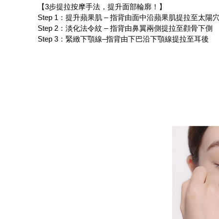
【3步提拉按摩手法，提升面部輪廓！】
Step 1：提升蘋果肌 – 指背由面中沿蘋果肌提拉至太陽
Step 2：淡化法令紋 – 指背由鼻翼兩側提拉至顴骨下側
Step 3：緊緻下顎線–指背由下巴沿下顎線提拉至耳後