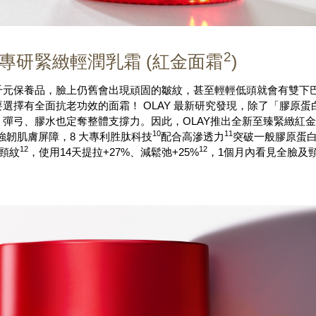
2
專研緊緻輕潤乳霜 (紅金面霜
)
千元保養品，臉上仍舊會出現頑固的皺紋，甚至輕輕低頭就會有雙下
選擇有全面抗老功效的面霜！ OLAY 最新研究發現，除了「膠原
、膠水也定奪整體支撐力。因此，OLAY推出全新至臻緊緻紅金面霜，加入
10
11
強韌肌膚屏障，8 大專利胜肽科技
配合高滲透力
突破一般膠原蛋白
12
12
淡頸紋
，使用14天提拉+27%、減鬆弛+25%
，1個月內看見全臉及