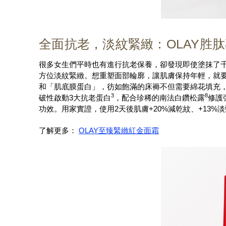
全面抗老，淡紋緊緻：OLAY胜肽
很多女生們平時也有進行抗老保養，卻發現即使塗抹了
方位淡紋緊緻。想重塑面部輪廓，讓肌膚保持年輕，就要
和「肌底膜蛋白」，彷如飽滿的床褥不但需要綿花填充，彈弓
3
8
破性啟動3大抗老蛋白
，配合珍稀的南法白鑽松露
修護
功效。用家實證，使用2天後肌膚+20%減乾紋、+13%
了解更多：
OLAY至臻緊緻紅金面霜