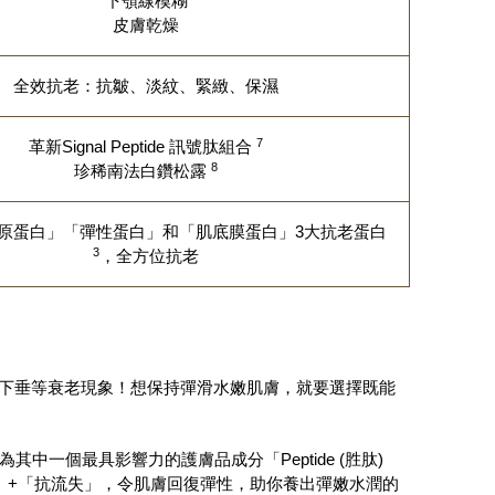
下顎線模糊
皮膚乾燥
全效抗老：抗皺、淡紋、緊緻、保濕
7
革新Signal Peptide 訊號肽組合
8
珍稀南法白鑽松露
膠原蛋白」「彈性蛋白」和「肌底膜蛋白」3大抗老蛋白
3
，全方位抗老
弛下垂等衰老現象！想保持彈滑水嫩肌膚，就要選擇既能
中一個最具影響力的護膚品成分「Peptide (胜肽)
」+「抗流失」，令肌膚回復彈性，助你養出彈嫩水潤的