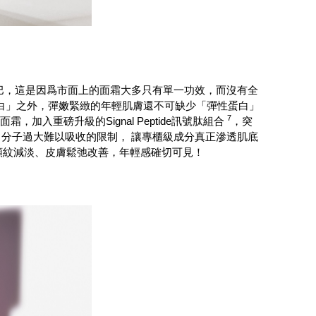
巴，這是因爲市面上的面霜大多只有單一功效，而沒有全
蛋白」之外，彈嫩緊緻的年輕肌膚還不可缺少「彈性蛋白」
7
重磅升級的Signal Peptide訊號肽組合
，突
分子過大難以吸收的限制， 讓專櫃級成分真正滲透肌底
頸紋減淡、皮膚鬆弛改善，年輕感確切可見！