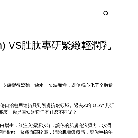
am) VS胜肽專研緊緻輕潤乳
，皮膚變得鬆弛、缺水、欠缺彈性，即使精心化了全妝還
傷口治愈用途拓展到護膚抗皺領域。過去20年OLAY共研
。那麽，你是否知道它們有什麽不同呢？
蛋白增生，並注入源源水分，讓你的肌膚充滿彈力，水潤
化頑固皺紋，緊緻面部輪廓，消除肌膚疲憊感，讓你重拾年