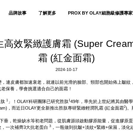
品牌故事
了解更多
PROX BY OLAY細胞級修護專家
效緊緻護膚霜 (Super Cre
霜 (紅金面霜)
2024-10-17
變，連皮膚都加速衰老，就連以前光滑的臉部、頸部也開始佈上皺紋
抗老保養，學會挑選適合自己的面霜！
1
1
胜肽
」！OLAY科研團隊已研究胜肽
49年，率先於上世紀將其由醫學
2
ream)，而近日OLAY更全新推出胜肽專研緊緻輕潤乳霜 (紅金面霜
)
弛下垂，乾燥缺水等初老問題，從肌膚源頭啟動膠原能量，促進膠原
3
效，一次補齊3大抗老蛋白
，一瓶做到抗皺+淡紋+緊緻+保濕，淡