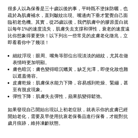
很多人以為保養是三十歲以後的事，平時既不塗抹防曬，也
疏於為肌膚補水，直到皺紋出現、嘴邊肉下垂才驚覺自己面
臨初老危機。其實，從25歲以後，我們肌膚中的膠原蛋白就
以每年1%的速度流失，肌膚失去支撐和彈性，衰老的速度遠
比你想象得要更快！以下列出一些常見的皮膚老化徵兆，立
即看看你中了幾項！
細紋浮現：眼周、嘴角等部位出現淡淡的細紋，尤其在做
表情時更加明顯。
膚色暗沉：膚色變得暗沉蠟黃，缺乏光澤，即使化妝也難
以遮蓋倦容。
皮膚乾燥：肌膚保水能力下降，容易感到乾燥、緊繃，甚
至有脫皮現象。
彈性下降：肌膚失去彈性，蘋果肌變得鬆弛。
如果發現自己開始出現以上初老症狀，就表示你的皮膚已經
開始老化，需要及早使用抗衰老保養品進行保養，才能對抗
歲月痕跡，維持凍齡狀態。