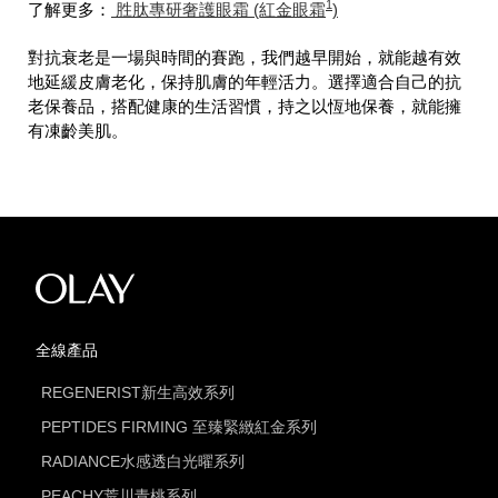
1
了解更多：
胜肽專研奢護眼霜 (紅金眼霜
)
對抗衰老是一場與時間的賽跑，我們越早開始，就能越有效
地延緩皮膚老化，保持肌膚的年輕活力。選擇適合自己的抗
老保養品，搭配健康的生活習慣，持之以恆地保養，就能擁
有凍齡美肌。
全線產品
REGENERIST新生高效系列
PEPTIDES FIRMING 至臻緊緻紅金系列
RADIANCE水感透白光曜系列
PEACHY荒川青桃系列