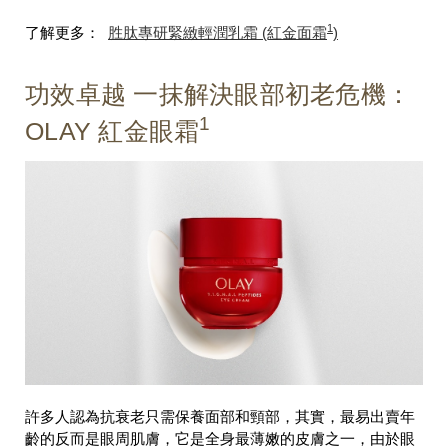
1
了解更多：
胜肽專研緊緻輕潤乳霜 (紅金面霜
)
功效卓越 一抹解決眼部初老危機：
1
OLAY 紅金眼霜
許多人認為抗衰老只需保養面部和頸部，其實，最易出賣年
齡的反而是眼周肌膚，它是全身最薄嫩的皮膚之一，由於眼