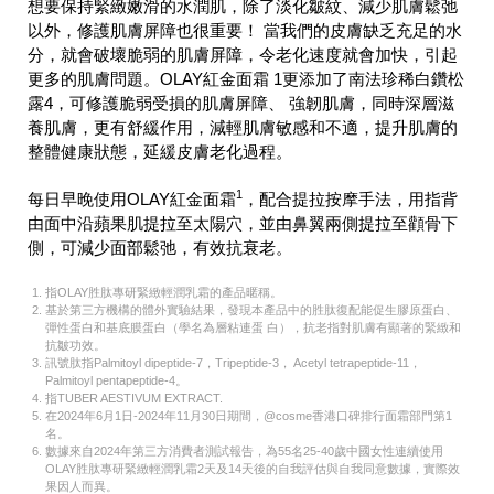
想要保持緊緻嫩滑的水潤肌，除了淡化皺紋、減少肌膚鬆弛
以外，修護肌膚屏障也很重要！ 當我們的皮膚缺乏充足的水
分，就會破壞脆弱的肌膚屏障，令老化速度就會加快，引起
更多的肌膚問題。OLAY紅金面霜 1更添加了南法珍稀白鑽松
露4，可修護脆弱受損的肌膚屏障、 強韌肌膚，同時深層滋
養肌膚，更有舒緩作用，減輕肌膚敏感和不適，提升肌膚的
整體健康狀態，延緩皮膚老化過程。
1
每日早晚使用OLAY紅金面霜
，配合提拉按摩手法，用指背
由面中沿蘋果肌提拉至太陽穴，並由鼻翼兩側提拉至顴骨下
側，可減少面部鬆弛，有效抗衰老。
指OLAY胜肽專研緊緻輕潤乳霜的產品暱稱。
基於第三方機構的體外實驗結果，發現本產品中的胜肽復配能促生膠原蛋白、
彈性蛋白和基底膜蛋白（學名為層粘連蛋 白），抗老指對肌膚有顯著的緊緻和
抗皺功效。
訊號肽指Palmitoyl dipeptide-7，Tripeptide-3， Acetyl tetrapeptide-11，
Palmitoyl pentapeptide-4。
指TUBER AESTIVUM EXTRACT.
在2024年6月1日-2024年11月30日期間，@cosme香港口碑排行面霜部門第1
名。
數據來自2024年第三方消費者測試報告，為55名25-40歲中國女性連續使用
OLAY胜肽專研緊緻輕潤乳霜2天及14天後的自我評估與自我同意數據，實際效
果因人而異。