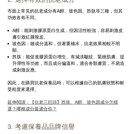
市面上常見的抗老成分有A醇、玻色因、胜肽等三種，但其
功效各有不同。
A醇：能刺激膠原蛋白生成，但因活性較強，容易刺激皮
膚引致紅腫脫皮。
玻色因：雖成分溫和，但著重補水，抗老效果相較不明
顯。
胜肽：能促進膠原蛋白增生、有減淡皺紋、緊緻肌膚、提
升彈性等功效，而且成分偏溫和，適合各類膚質，不易造
成刺激反應。
因此，在購買抗老保養品時，可以根據自己的肌膚狀態和耐
受程度來選擇。
延伸閲讀：【抗老三巨頭】胜肽、
A
醇、玻色因成分怎樣
選？哪種成分最適合你？
3. 考慮保養品品牌信譽