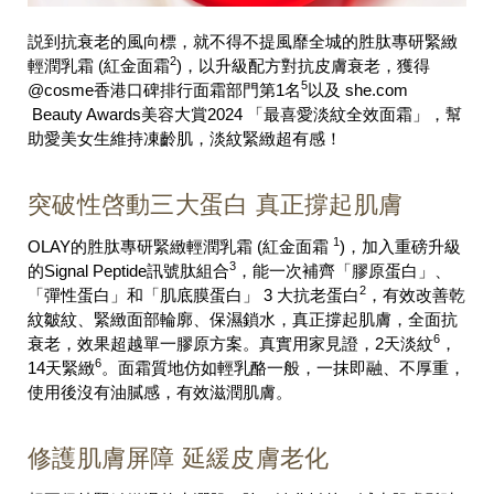
説到抗衰老的風向標，就不得不提風靡全城的胜肽專研緊緻
2
輕潤乳霜 (紅金面霜
)，以升級配方對抗皮膚衰老，獲得
5
@cosme香港口碑排行面霜部門第1名
以及 she.com
Beauty Awards美容大賞2024 「最喜愛淡紋全效面霜」，幫
助愛美女生維持凍齡肌，淡紋緊緻超有感！
突破性啓動三大蛋白 真正撐起肌膚
1
OLAY的胜肽專研緊緻輕潤乳霜 (紅金面霜
)，加入重磅升級
3
的Signal Peptide訊號肽組合
，能一次補齊「膠原蛋白」、
2
「彈性蛋白」和「肌底膜蛋白」 3 大抗老蛋白
，有效改善乾
紋皺紋、緊緻面部輪廓、保濕鎖水，真正撐起肌膚，全面抗
6
衰老，效果超越單一膠原方案。真實用家見證，2天淡紋
，
6
14天緊緻
。面霜質地仿如輕乳酪一般，一抹即融、不厚重，
使用後沒有油膩感，有效滋潤肌膚。
修護肌膚屏障 延緩皮膚老化