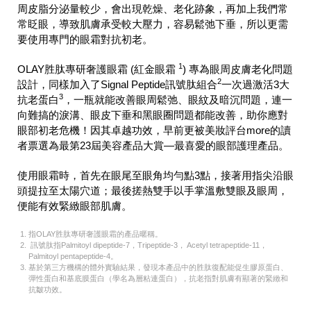
周皮脂分泌量較少，會出現乾燥、老化跡象，再加上我們常
常眨眼，導致肌膚承受較大壓力，容易鬆弛下垂，所以更需
要使用專門的眼霜對抗初老。
1
OLAY胜肽專研奢護眼霜 (紅金眼霜
) 專為眼周皮膚老化問題
2
設計，同樣加入了Signal Peptide訊號肽組合
一次過激活3大
3
抗老蛋白
，一瓶就能改善眼周鬆弛、眼紋及暗沉問題，連一
向難搞的淚溝、眼皮下垂和黑眼圈問題都能改善，助你應對
眼部初老危機！因其卓越功效，早前更被美妝評台more的讀
者票選為最第23屆美容產品大賞—最喜愛的眼部護理產品。
使用眼霜時，首先在眼尾至眼角均勻點3點，接著用指尖沿眼
頭提拉至太陽穴道；最後搓熱雙手以手掌溫敷雙眼及眼周，
便能有效緊緻眼部肌膚。
指OLAY胜肽專研奢護眼霜的產品暱稱。
訊號肽指Palmitoyl dipeptide-7，Tripeptide-3， Acetyl tetrapeptide-11，
Palmitoyl pentapeptide-4。
基於第三方機構的體外實驗結果，發現本產品中的胜肽復配能促生膠原蛋白、
彈性蛋白和基底膜蛋白（學名為層粘連蛋白），抗老指對肌膚有顯著的緊緻和
抗皺功效。