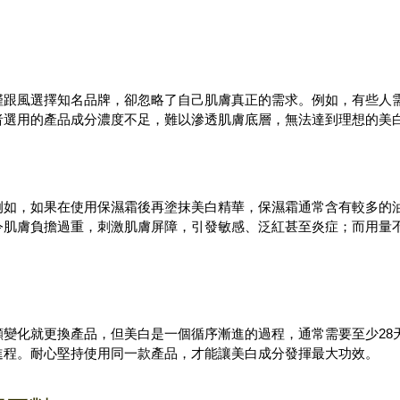
僅跟風選擇知名品牌，卻忽略了自己肌膚真正的需求。例如，有些人
者選用的產品成分濃度不足，難以滲透肌膚底層，無法達到理想的美
例如，如果在使用保濕霜後再塗抹美白精華，保濕霜通常含有較多的
令肌膚負擔過重，刺激肌膚屏障，引發敏感、泛紅甚至炎症；而用量
變化就更換產品，但美白是一個循序漸進的過程，通常需要至少28
進程。耐心堅持使用同一款產品，才能讓美白成分發揮最大功效。