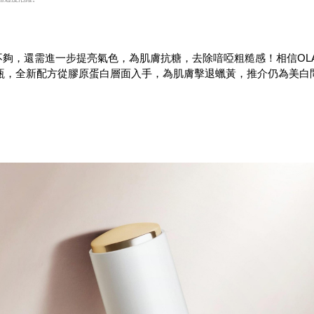
夠，還需進一步提亮氣色，為肌膚抗糖，去除喑啞粗糙感！相信OL
小白瓶，全新配方從膠原蛋白層面入手，為肌膚擊退蠟黃，推介仍為美