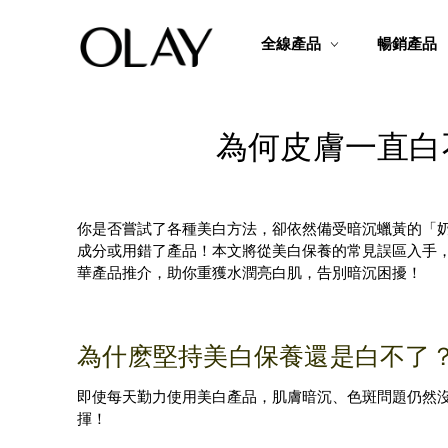
全線產品
暢銷產品
為何皮膚一直白
你是否嘗試了各種美白方法，卻依然備受暗沉蠟黃的「
成分或用錯了產品！本文將從美白保養的常見誤區入手
華產品推介，助你重獲水潤亮白肌，告別暗沉困擾！
為什麽堅持美白保養還是白不了
即使每天勤力使用美白產品，肌膚暗沉、色斑問題仍然
揮！