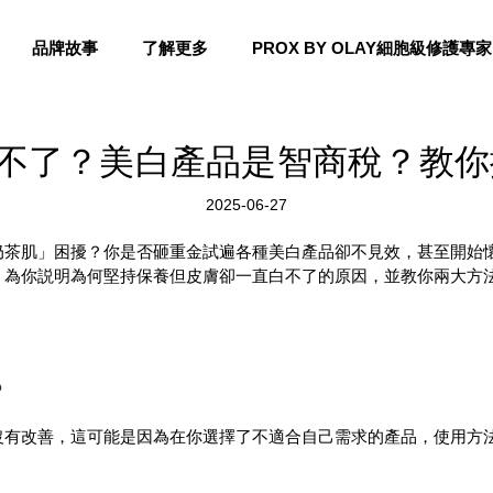
品牌故事
了解更多
PROX BY OLAY細胞級修護專家
不了？美白產品是智商稅？教你
2025-06-27
奶茶肌」困擾？你是否砸重金試遍各種美白產品卻不見效，甚至開始
，為你説明為何堅持保養但皮膚卻一直白不了的原因，並教你兩大方法
？
沒有改善，這可能是因為在你選擇了不適合自己需求的產品，使用方