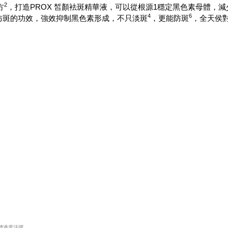
2
方
，打造PROX 皙顏袪斑精華液，可以從根源1穩定黑色素母體，
4
6
防斑的功效，強效抑制黑色素形成，不只淡斑
，更能防斑
，全天侯
體過度活躍。