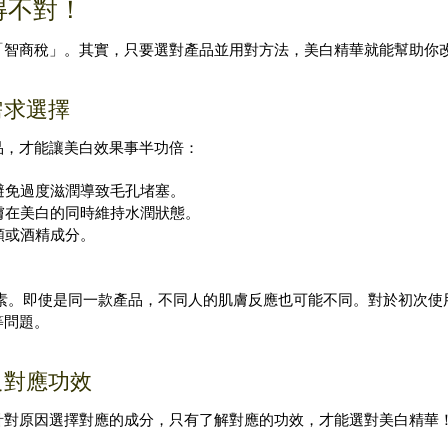
得不對！
「智商稅」。其實，只要選對產品並用對方法，美白精華就能幫助你改
需求選擇
品，才能讓美白效果事半功倍：
避免過度滋潤導致毛孔堵塞。
膚在美白的同時維持水潤狀態。
類或酒精成分。
因素。即使是同一款產品，不同人的肌膚反應也可能不同。對於初次使
等問題。
及對應功效
針對原因選擇對應的成分，只有了解對應的功效，才能選對美白精華