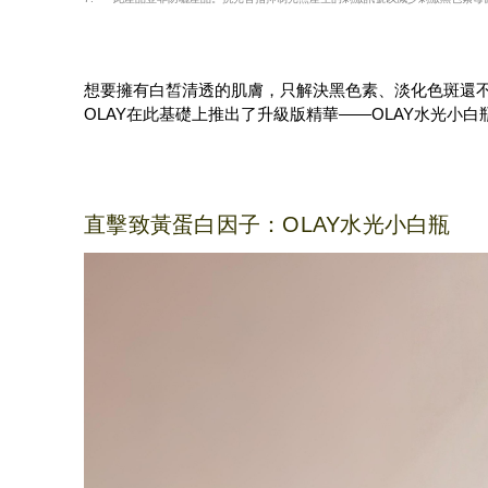
想要擁有白皙清透的肌膚，只解決黑色素、淡化色斑還不
OLAY在此基礎上推出了升級版精華——OLAY水光
直擊致黃蛋白因子：OLAY水光小白瓶