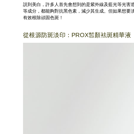
説到美白，許多人首先會想到的是紫外線及藍光等光害
等成分，都能夠對抗黑色素，減少其生成。但如果想要淡
有效根除頑固色斑！
從根源防斑淡印：PROX皙顏袪斑精華液