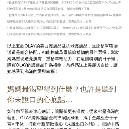
^數據來自2024年第三方消費者測試報告，為55名25-40歲中國女性連續使用OLAY胜肽專
研奢護眼霜2天後的自我評估與自我同意數據，實際效果因人而異。
+數據來自2024年第三方消費者測試報告，為55名25-40歲中國女性連續使用OLAY胜肽專
研奢護眼霜14天後的自我評估和自我同意數據，實際效果因人而異。
**數據來自2024年第三方消費者測試報告，為55名25-40歲中國女性連續使用OLAY胜肽專
研奢護眼霜28天後的自我評估和自我同意數據，實際效果因人而異。
以上五款OLAY的美白護膚品及抗老護膚品，無論是單獨贈
送還是組合搭配，都能夠成爲母親節禮物的最佳選擇，幫助
媽媽重現透亮肌膚，重拾年輕活力！在這個特別的日子裡，
購買OLAY的護膚品作爲禮物，為媽媽送上美麗與自信，讓
她感受到滿滿的愛與幸福！
媽媽最渴望得到什麼？也許是聽到
你未說口的心底話…
如何向至親表達心底話，讓關係更有溫度，從來都是高深的
藝術。OLAY跨界邀請金馬導演阮鳳儀，攜手金鐘組合于子
育✕李沐，打造母親節微電影《未說出口的話》。電影中媽