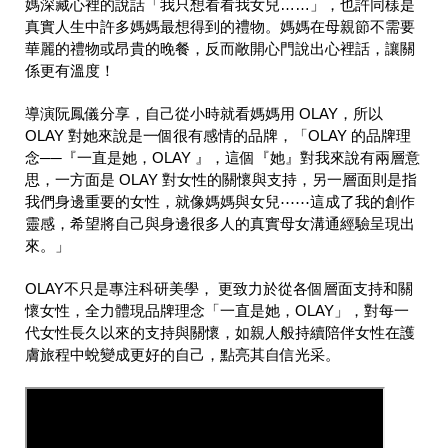
媽深藏心裡的說話「我只想看看我女兒……」，也許同樣是
真實人生中許多媽媽最想得到的禮物。媽媽在母親節不需要
華麗的禮物或昂貴的晚餐，反而敞開心門說出心裡話，讓關
係更有溫度！
導演阮鳳儀分享，自己從小時就看媽媽用 OLAY
，所以
OLAY
對她來說是一個很有感情的品牌，「
OLAY
的品牌理
念
──
『一直是她，
OLAY
』，這個『她』對我來說有兩層意
思，一方面是
OLAY
對女性的關懷與支持，另一層面則是指
我們身邊重要的女性，就像媽媽與女兒
⋯⋯這成了我的創作
靈感，希望將自己與身邊很多人的真實母女溝通經驗呈現出
來。」
OLAY
不只是專注科研美學， 更致力於從各個層面支持和關
懷女性，全力體現品牌理念「一直是她，
OLAY
」，對每一
代女性長久以來的支持與關懷，如親人般持續陪伴女性在護
膚旅程中蛻變成更好的自己，點亮其自信光采。