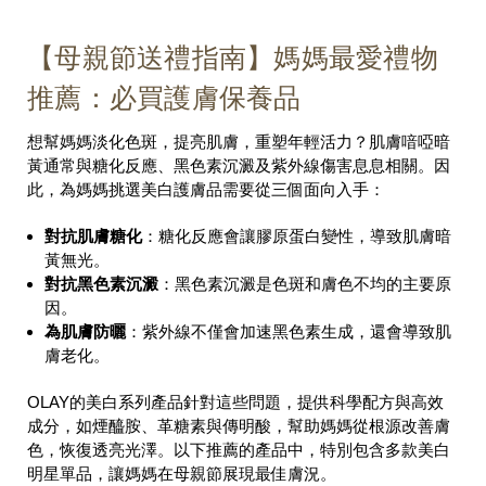
【母親節送禮指南】媽媽最愛禮物
推薦：必買護膚保養品
想幫媽媽淡化色斑，提亮肌膚，重塑年輕活力？肌膚喑啞暗
黃通常與糖化反應、黑色素沉澱及紫外線傷害息息相關。因
此，為媽媽挑選美白護膚品需要從三個面向入手：
對抗肌膚糖化
：糖化反應會讓膠原蛋白變性，導致肌膚暗
黃無光。
對抗黑色素沉澱
：黑色素沉澱是色斑和膚色不均的主要原
因。
為肌膚防曬
：紫外線不僅會加速黑色素生成，還會導致肌
膚老化。
OLAY
的美白系列產品針對這些問題，提供科學配方與高效
成分，如煙醯胺、革糖素與傳明酸，幫助媽媽從根源改善膚
色，恢復透亮光澤。以下推薦的產品中，特別包含多款美白
明星單品，讓媽媽在母親節展現最佳膚況。