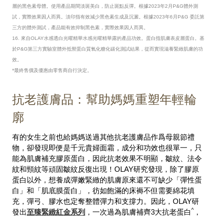
層的黑色素母體。使用產品期間淡斑美白，防止斑點反彈。根據2023年2月P&G體外測
試，實際效果因人而異。淡印指有效減少黑色素生成及沉澱。根據2023年6月P&G 委託第
三方的體外測試，產品能有效抑制黑色素，實際效果因人而異。
16. 來自OLAY水感透白光曜精華水感光曜精華露的產品功效。蛋白指肌膚表皮層蛋白。基
於P&G第三方實驗室體外抵禦蛋白質氧化糖化碳化測試結果，從而實現滋養緊緻肌膚的功
效。
*最終售價及優惠由零售商自行決定。
抗老護膚品：幫助媽媽重塑年輕輪
廓
有的女生之前也給媽媽送過其他抗老護膚品作爲母親節禮
物，卻發現即便是千元貴婦面霜，成分和功效也很單一，只
能為肌膚補充膠原蛋白，因此抗老效果不明顯，皺紋、法令
紋和頸紋等頑固皺紋反復出現！OLAY研究發現，除了膠原
蛋白以外，想養成彈嫩緊緻的肌膚原來還不可缺少「彈性蛋
白」和「肌底膜蛋白」，彷如飽滿的床褥不但需要綿花填
充，彈弓、膠水也定奪整體彈力和支撐力。因此，OLAY研
^
發出
至臻緊緻紅金系列
，一次過為肌膚補齊3大抗老蛋白
，