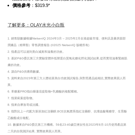
價格參考
：$319.9*
了解更多：OLAY水光小白瓶
1. 銷售額數據根據NielsenIQ 2024年3月 – 2025年2月全港超級市場、便利店及藥房面部
潤膚品（精華類）零售調查報告 (©2025 NielsenIQ 版權所有)
2.
指產品可以達到美白減黃和滋養的功效。
3. 基於P&G委託第三方實驗室體外抵禦蛋白質氧化糖化羥化測試結果,從而實現滋養緊緻肌
膚的功效。
4. 源自P&G供應商數據。
5. 資料來自2023年第三方人體祛斑美白功效測試報告,與對照產品組相比,實際效果因人而
異。
6. 革糖素PRO指白睡蓮花提取物+乳糖酸的複配暱稱。
7. 指菜薊葉提取物。
8. 指來自摩洛哥或法國。
9. 指對比上一代配方新添加紅沒藥醇,BCE抗氧體系指紅沒藥醇、抗壞血酸葡糖苷、生育酚
乙酸酯成分複配。
10. 數據來自P&G委託第三方機構。59名23-40歲亞洲女性在2023年8月-10月使用產品第
二天的自我測評結果, 實際效果因人而異。