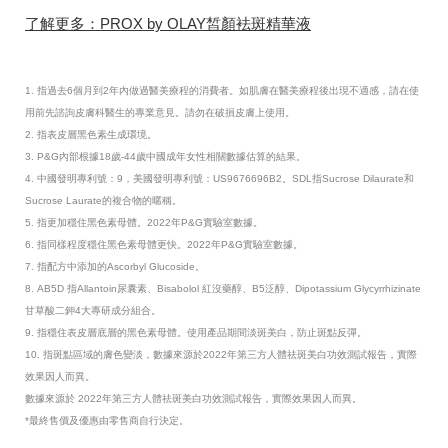
了解更多：PROX by OLAY皙顏袪斑精華液
1. 指過去6個月到2年內做過醫美療程的消費者。如肌膚在醫美療程後出現不適感，請在使
用前先諮詢皮膚科醫生的專業意見。請勿在破損皮膚上使用。
2. 指表皮層黑色素生成環境。
3. P&G內部根據18歲-44歲中國成年女性相關數據估算的結果。
4. 中國發明專利號：9，美國發明專利號：US9676696B2。SDL指Sucrose Dilaurate和
Sucrose Laurate的複合物的暱稱。
5. 指更加穩住黑色素母體。2022年P&G實驗室數據。
6. 指同樣程度穩住黑色素母體更快。2022年P&G實驗室數據。
7. 指配方中添加的Ascorbyl Glucoside。
8. AB5D 指Allantoin尿囊素、Bisabolol 紅沒藥醇、B5泛醇、Dipotassium Glycyrrhizinate
甘草酸二鉀4大專研成分組合。
9. 指穩住表皮層底層的黑色素母體。使用產品期間淡斑美白，防止斑點反彈。
10. 指斑點區域的膚色變淡，數據來源於2022年第三方人體祛斑美白功效測試報告，實際
效果因人而異。
數據來源於 2022年第三方人體祛斑美白功效測試報告，實際效果因人而異。
*最終售價及優惠由零售商自行決定。