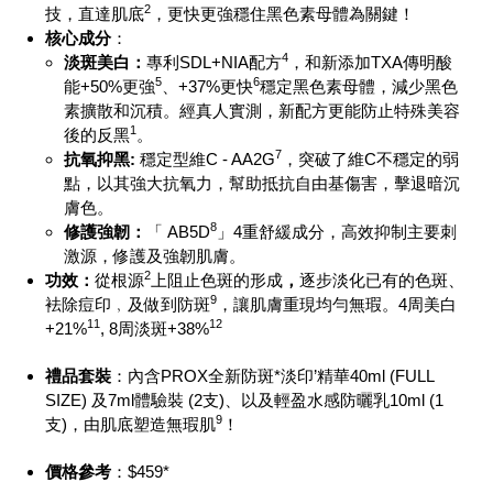
2
技，直達肌底
，更快更強穩住黑色素母體為關鍵！
核心成分
：
4
淡斑美白：
專利SDL+NIA配方
，和新添加TXA傳明酸
5
6
能+50%更強
、+37%更快
穩定黑色素母體，減少黑色
素擴散和沉積。經真人實測，新配方更能防止特殊美容
1
後的反黑
。
7
抗氧抑黑
:
穩定型維C - AA2G
，突破了維C不穩定的弱
點，以其強大抗氧力，幫助抵抗自由基傷害，擊退暗沉
膚色。
8
修護強韌：
「 AB5D
」4重舒緩成分，高效抑制主要刺
激源，修護及強韌肌膚。
2
功效
：
從根源
上阻止色斑的形成
，
逐步淡化已有的色斑、
9
袪除痘印﹐及做到防斑
，讓肌膚重現均勻無瑕。4周美白
11
12
+21%
, 8周淡斑+38%
禮品套裝
：內含
PROX
全新防斑
*
淡印’精華
40ml (FULL
SIZE)
及
7ml
體驗裝
(2
支
)
、以及輕盈水感防曬乳
10ml (1
9
支
)
，由肌底塑造無瑕肌
！
價格參考
：$459*