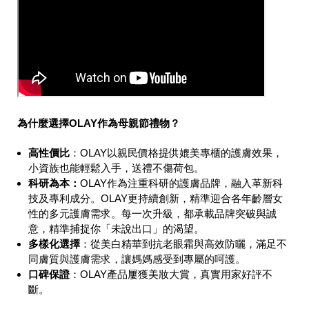
為什麼選擇
OLAY
作為母親節禮物？
高性價比
：OLAY以親民價格提供媲美專櫃的護膚效果，
小資族也能輕鬆入手，送禮不傷荷包。
科研
為本
：
OLAY作為注重科研的護膚品牌，融入革新科
技及專利成分。OLAY更持續創新，精準迎合各年齡層女
性的多元護膚需求。每一次升級，都承載品牌突破與誠
意，精準捕捉你「未說出口」的渴望。
多樣化選擇
：從美白精華到抗老眼霜與高效防曬，滿足不
同膚質與護膚需求，讓媽媽感受到專屬的呵護。
口碑保證
：OLAY產品屢獲美妝大賞，真實用家好評不
斷。