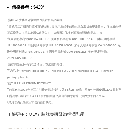
價格參考：
$429*
-指OLAY胜肽專研緊緻輕潤乳霜的產品暱稱。
^基於第三方機構的體外實驗結果，發現本產品中的胜肽復配能促生膠原蛋白、彈性蛋白和
基底膜蛋白（學名為層粘連蛋白），抗老指對肌膚有顯著的緊緻和抗皺功效。
’美國發明專利號US11571378B2, 美國發明專利號 US10130577B2, 日本發明專利號
JP4990268B2, 韓國發明專利號 KR100952109B1, 加拿大發明專利號 CA2604962C, 歐
洲發明專利號EP1879549B1, 美國發明專利號US9616011B2, 澳洲發明專利號
AU2014271339B2。
.指棕櫚醯五肽-4的成分特性，表皮層的滲透。
`訊號肽指Palmitoyl dipeptide-7，Tripeptide-3， Acetyl tetrapeptide-11，Palmitoyl
pentapeptide-4。
”指TUBER AESTIVUM EXTRACT
``數據來自2024年第三方消費者測試報告，為55名25-40歲中國女性連續使用OLAY胜肽專
研緊緻輕潤乳霜2天及14天後的自我評估與自我同意數據，實際效果因人而異。
*最終售價及優惠由零售商自行決定。
了解更多：OLAY 胜肽專研緊緻輕潤乳霜