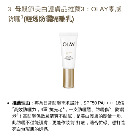
3. 母親節美白護膚品推薦3：OLAY零感
1
防曬
(輕透防曬隔離乳)
推薦理由
：專為日常防曬需求設計，SPF50 PA++++ 16
倍
2
3
4
5
高效防曬力，
4
重
抗光老
，一支防曬黑、防曬傷
、防曬
4
老
！高防曬係數且清爽不黏膩，是美白護膚的關鍵一步。
6
此防曬不僅能護膚，更能作妝前
打底，適合忙碌、想打造
亮白無瑕肌的媽媽。