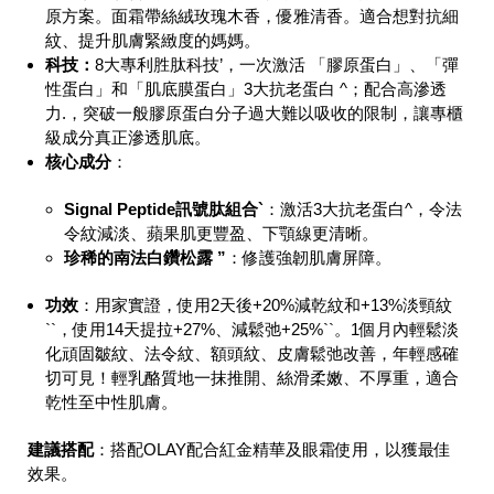
原方案。面霜帶絲絨玫瑰木香，優雅清香。適合想對抗細
紋、提升肌膚緊緻度的媽媽。
科技：
8
大專利胜肽科技’，一次激活 「膠原蛋白」、「彈
性蛋白」和「肌底膜蛋白」
3
大抗老蛋白
^
；配合高滲透
力
.
，突破一般膠原蛋白分子過大難以吸收的限制，讓專櫃
級成分真正滲透肌底。
核心成分
：
Signal Peptide
訊號肽組合
`
：激活3大抗老蛋白^，令法
令紋減淡、蘋果肌更豐盈、下顎線更清晰。
珍稀的南法白鑽松露
”
：修護強韌肌膚屏障。
功效
：用家實證，使用2天後+20%減乾紋和+13%淡頸紋
``，使用14天提拉+27%、減鬆弛+25%``。1個月內輕鬆淡
化頑固皺紋、法令紋、額頭紋、皮膚鬆弛改善，年輕感確
切可見！輕乳酪質地一抹推開、絲滑柔嫩、不厚重，適合
乾性至中性肌膚。
建議搭配
：搭配OLAY配合紅金精華及眼霜使用，以獲最佳
效果。