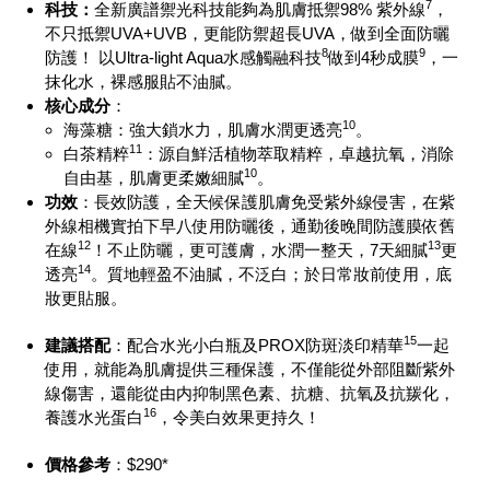
7
科技：
全新廣譜禦光科技能夠為肌膚抵禦98%
紫外線
，
不只抵禦
UVA+UVB
，更能防禦超長
UVA
，做到全面防曬
8
9
防護！ 以
Ultra-light Aqua
水感觸融科技
做到
4
秒成膜
，一
抹化水，裸感服貼不油膩。
核心成分
：
10
海藻糖：強大鎖水力，肌膚水潤更透亮
。
11
白茶精粹
：源自鮮活植物萃取精粹，卓越抗氧，消除
10
自由基，肌膚更柔嫩細膩
。
功效
：長效防護，全天候保護肌膚免受紫外線侵害，在紫
外線相機實拍下早八使用防曬後，通勤後晚間防護膜依舊
12
13
在線
！不止防曬，更可護膚，水潤一整天，7
天細膩
更
14
透亮
。質地輕盈不油膩，不泛白；於日常妝前使用，底
妝更貼服。
15
建議搭配
：配合水光小白瓶及PROX
防斑淡印精華
一起
使用，就能為肌膚提供三種保護，不僅能從外部阻斷紫外
線傷害，還能從由内抑制黑色素、抗糖、抗氧及抗羰化，
16
養護水光蛋白
，令美白效果更持久！
價格參考
：$290*