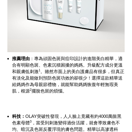
推薦理由
：專為頑固色斑與痘印設計的進階美白精華，適
合有明顯色斑、色素沉積困擾的媽媽。升級配方成分更溫
1
和親膚低刺激
。雖然市面上的美白護膚品有很多，但真正
有淡化及能做到預防色斑功效的卻很少！選擇這款精華送
給媽媽作為母親節禮物，就能幫助媽媽恢復年輕無瑕美
2
肌，根源
擺脫色斑的煩惱。
科技：
OLAY突破性發現，人人臉上竟藏有約4000萬個黑
3
色素母體
，當受到刺激變得過份活躍，就會導致膚色不
均、暗沉及色斑反覆浮現的膚色問題。精華以高滲透科