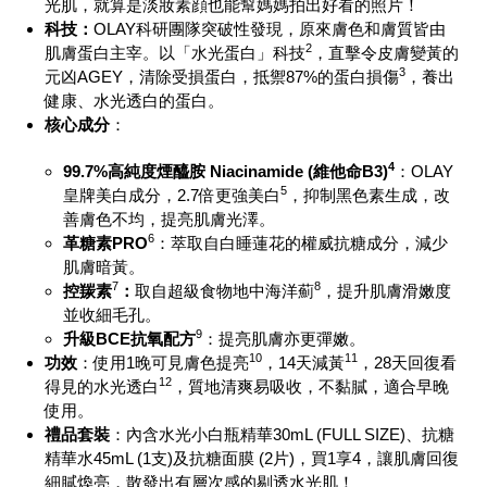
光肌，就算是淡妝素顔也能幫媽媽拍出好看的照片！
科技：
OLAY科研團隊突破性發現，原來膚色和膚質皆由
2
肌膚蛋白主宰。以「水光蛋白」科技
，直擊令皮膚變黃的
3
元凶AGEY，清除受損蛋白，抵禦87%的蛋白損傷
，養出
健康、水光透白的蛋白。
核心成分
：
4
99.7%
高純度煙醯胺
Niacinamide (
維他命
B3)
：OLAY
5
皇牌美白成分，2.7倍更強美白
，抑制黑色素生成，改
善膚色不均，提亮肌膚光澤。
6
革糖素
PRO
：萃取自白睡蓮花的權威抗糖成分，減少
肌膚暗黃。
7
8
控羰素
：
取自超級食物地中海洋薊
，提升肌膚滑嫩度
並收細毛孔。
9
升級
BCE
抗氧配方
：提亮肌膚亦更彈嫩。
10
11
功效
：使用1晚可見膚色提亮
，14天減黃
，28天回復看
12
得見的水光透白
，質地清爽易吸收，不黏膩，適合早晚
使用。
禮品套裝
：內含水光小白瓶精華
30mL (FULL SIZE)
、抗糖
精華水
45mL (1
支
)
及抗糖面膜
(2
片
)
，買
1
享
4
，讓肌膚回復
細膩煥亮，散發出有層次感的剔透水光肌！