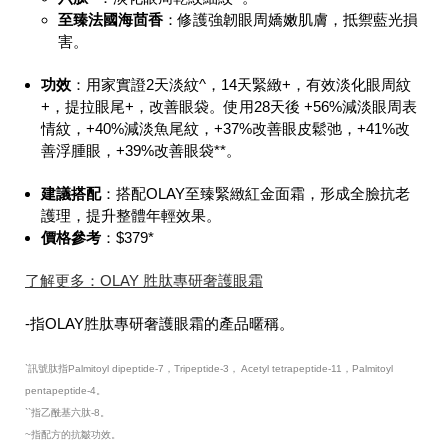
至臻法國海茴香
：修護強韌眼周嬌嫩肌膚，抵禦藍光損
害。
功效
：用家實證2天淡紋^，14天緊緻+，有效淡化眼周紋
+，提拉眼尾+，改善眼袋。使用28天後 +56%減淡眼周表
情紋，+40%減淡魚尾紋，+37%改善眼皮鬆弛，+41%改
善浮腫眼，+39%改善眼袋**。
建議搭配
：搭配OLAY至臻緊緻紅金面霜，形成全臉抗老
護理，提升整體年輕效果。
價格參考
：$379*
了解更多：OLAY 胜肽專研奢護眼霜
-指OLAY胜肽專研奢護眼霜的產品暱稱。
`訊號肽指Palmitoyl dipeptide-7，Tripeptide-3， Acetyl tetrapeptide-11，Palmitoyl
pentapeptide-4。
``指乙酰基六肽-8。
~指配方的抗皺功效。