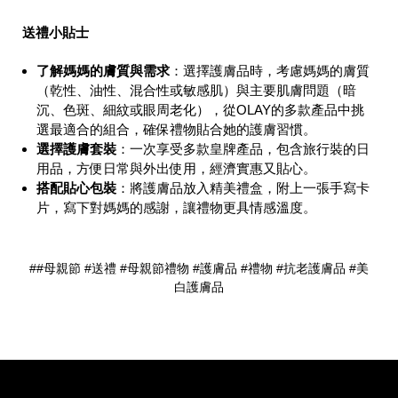
送禮小貼士
了解媽媽的膚質與需求
：選擇護膚品時，考慮媽媽的膚質
（乾性、油性、混合性或敏感肌）與主要肌膚問題（暗
沉、色斑、細紋或眼周老化），從OLAY的多款產品中挑
選最適合的組合，確保禮物貼合她的護膚習慣。
選
擇護膚套裝
：一次享受多款皇牌產品，包含旅行裝的日
用品，方便日常與外出使用，經濟實惠又貼心。
搭配貼心包裝
：將護膚品放入精美禮盒，附上一張手寫卡
片，寫下對媽媽的感謝，讓禮物更具情感溫度。
##母親節 #送禮 #母親節禮物 #護膚品 #禮物 #抗老護膚品 #美
白護膚品