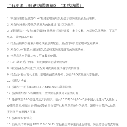
了解更多：輕透防曬隔離乳（零感防曬）
1. 零感防曬指品牌對OLAY輕透防曬隔離乳輕盈水感防曬乳的產品暱稱。
2. 來自P&G基於委託的第三方的數據進行計算的結果。
3. 4重指配方中含有4種防曬劑: 苯基苯並咪唑磺酸、奧克立林、水楊酸乙基己酯、丁基甲
氧基二苯甲醯基甲烷。
4. 指產品能夠改善紫外線造成的肌膚鬆弛。產品同時具有防曬和緊緻功效。
5. 來自OLAY輕盈水感防曬乳產品輕透防曬隔離乳的防曬功效。
6. 指產品具有防曬功效，可在妝前使用。
7. P&G基於委託的第三方的數據進行計算的結果。
8. 科技指產品技術配方,此配方可提供給受試者水潤的膚感。
9. 指產品4秒由乳化水後，防曬劑如膜狀分佈，源自P&G實驗室內部數據。
10. 指配方功效。
11. 指配方中的茶(CAMELLIA SINENSIS)葉萃取物。
12. 指防曬劑在UV相機鏡頭下呈深黑色膜狀分佈依舊可見。
13. 數據來自P&G委託第三方的測試，基於2023年54名20-40歲中國女性使用7天後對比
使用產品前,根據自身體驗感受進行自我評估和同意度統計的結果。消費者自我評估結果，
實際使用效果因人而異。
14. 指肌膚水潤透亮。
15. 防斑淡印精華指 PRO X BY OLAY 晳顏祛斑精華液的產品暱稱。防斑指穩住表皮層底