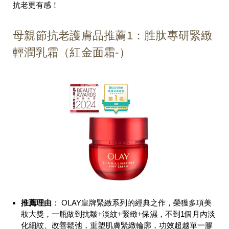
抗老更有感！
母親節抗老護膚品推薦1：胜肽專研緊緻
輕潤乳霜（紅金面霜-）
推薦理由
： OLAY皇牌緊緻系列的經典之作，榮獲多項美
妝大獎，一瓶做到抗皺+淡紋+緊緻+保濕，不到1個月內淡
化細紋、改善鬆弛，重塑肌膚緊緻輪廓，功效超越單一膠