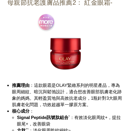
母親節抗老護膚品推薦2： 紅金眼霜-
推薦理由
：這款眼霜是OLAY緊緻系列的明星產品，專為
眼周細紋、暗沉與鬆弛設計，適合想改善眼部肌膚老化跡
象的媽媽。其輕盈質地與高效抗老成分，
1
瓶針對
3
大眼周
肌膚老化問題，功效超越單一膠原方案。
核心成分
：
Signal Peptide
訊號肽組合
`
：有效淡化眼周紋+，提拉
眼尾+，改善眼袋
六肽
``
：淡化眼周乾紋細紋~。