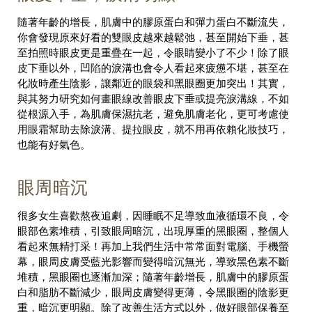
隨著年齡的增長，肌膚中的膠原蛋白和彈力蛋白不斷流失，
你會發現原來好看的雙眼皮越來越鬆弛，甚至開始下垂，甚
至拍照時眼皮更是重疊在一起，令眼睛變小了不少！除了眼
皮下垂以外，凹陷的淚溝也會令人看起來疲憊不堪，甚至在
化妝時產生陰影，讓鄰近的眼袋和黑眼圈更加突出！其實，
與其努力研究如何畫眼線改善眼皮下垂或提亮淚溝線，不如
從根源入手，為肌膚保濕抗老，避免肌膚老化，更可考慮使
用眼霜幫助去除淚溝、提拉眼皮，就不用再依賴化妝技巧，
也能有好氣色。
眼周暗沉
很多女生喜歡熬夜追劇，因睡眠不足導致血液循環不良，令
眼部色素堆積，引致眼周暗沉，出現厚重的黑眼圈，整個人
看起來無精打采！再加上我們生活中常常面對電腦、手機螢
幕，眼周皮膚受藍光影響而變得暗沉無光，導致黑色素不斷
堆積，黑眼圈也逐漸加深；隨著年齡增長，肌膚中的膠原蛋
白和脂肪不斷減少，眼周皮膚變得更薄，令黑眼圈的陰影更
重，暗沉更明顯。除了改善生活方式以外，做好眼部保養至