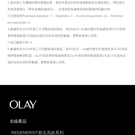
2.基於第三方機構的體外實驗結果，發現本產品中的胜肽復配能促生膠原蛋白、彈性蛋白
和基底膜蛋白（學名為層粘連蛋白），抗老指對肌膚有顯著的緊緻和抗皺功效。
3.訊號肽指Palmitoyl dipeptide–7，Tripeptide–3， Acetyl tetrapeptide–11，Palmitoyl
pentapeptide–4。
4.數據來自2024年第三方消費者測試報告，為55名25–40歲中國女性連續使用OLAY胜肽
專研奢護眼霜2天後的自我評估和自我同意數據，實際效果因人而異。
5.指乙酰基六肽–8
6.數據來自2024年第三方消費者測試報告，為55名25 – 40歲中國女性連續使用OLAY胜肽
專研緊緻輕潤乳霜、OLAY胜肽專研緊緻精華及OLAY胜肽專研奢護眼霜2天及14天後的自
我評估與自我同意數據，實際效果因人而異。
全線產品
REGENERIST新生高效系列