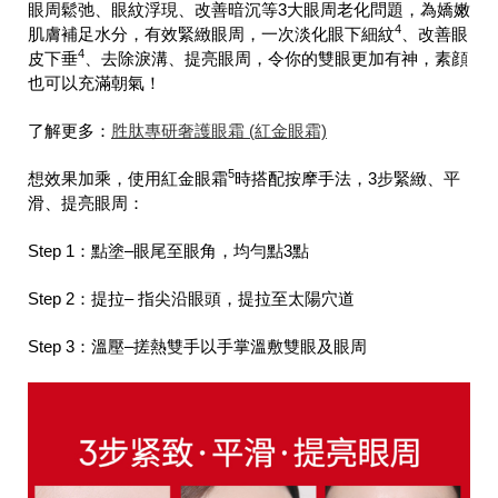
眼周鬆弛、眼紋浮現、改善暗沉等3大眼周老化問題，為嬌嫩
4
肌膚補足水分，有效緊緻眼周，一次淡化眼下細紋
、改善眼
4
皮下垂
、去除淚溝、提亮眼周，令你的雙眼更加有神，素顔
也可以充滿朝氣！
了解更多：
胜肽專研奢護眼霜 (紅金眼霜)
5
想效果加乘，使用紅金眼霜
時搭配按摩手法，3步緊緻、平
滑、提亮眼周：
Step 1：點塗–眼尾至眼角，均勻點3點
Step 2：提拉– 指尖沿眼頭，提拉至太陽穴道
Step 3：溫壓–搓熱雙手以手掌溫敷雙眼及眼周