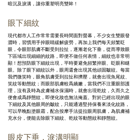
暗沉及淚溝，讓你重塑明亮雙眸！
眼下細紋
現代都市人工作常常需要長時間面對螢幕，不少女生雙眼發
澀時，習慣用手捽眼睛緩解疲勞，再加上我們每天頻繁眨
眼，令眼部肌膚不斷受到拉扯，逐漸老化下垂，從而導致眼
下區域出現細細的紋路，即便不做任何表情，細紋也非常明
顯！想預防眼下細紋出現，平時要避免頻繁捽眼、眨眼和瞇
眼。除了眼下細紋以外，眼周還會出現其他頑固皺紋。每當
我們微笑時，眼角肌膚受到拉扯和擠壓，就會出現魚尾紋、
笑紋等動態紋；而眼部肌膚較爲嬌嫩，當我們不注重眼部護
理，沒有及時為皮膚補水保濕時，就會出現乾紋，久而久之
便會成爲靜態紋，即便化妝也無法掩蓋。對於已經出現的眼
下細紋及其他眼周的皺紋，只能通過堅持保養來淡化紋路，
可以早晚點塗眼霜，配合按摩手法提拉眼周肌膚，為肌膚補
充水分，便能去除眼下細紋、乾紋等動態紋和靜態紋。
眼皮下垂，淚溝明顯