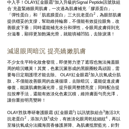
1
中入手！OLAY紅金眼霜
加入升級的Signal Peptide訊號肽組
合`充盈緊緻眼周肌膚，一次過為肌膚補充「膠原蛋白」、
2
「彈性蛋白」和「肌底膜蛋白」三大抗老蛋白
，為眼部肌膚
提供穩妥的支撐，幫助維持輪廓，不僅能有效提拉眼角，改
善眼皮下垂；同時還能補充水分和彈性，令眼周皮膚得到充
分滋養，顯得更加飽滿光滑，就能填補凹陷，去除淚溝！
減退眼周暗沉 提亮嬌嫩肌膚
不少女生平時化妝會發現，即便努力塗了遮瑕也無法掩蓋眼
周的暗沉蠟黃！其實，色素沉澱形成的黑眼圈較爲頑固，需
1
要每日定期護理才能去除。 OLAY紅金眼霜
加入抗氧成分肌
肽，不僅能改善眼周的血液循環，去除暗沉，還能促進皮膚
修復，能讓肌膚飽滿光滑，提升眼周整體亮度；同時配合提
拉按摩手法，還能有效淡化色素沉積，維持膚面勻亮光澤，
讓你重拾明亮雙眸！
1
3
OLAY胜肽專研奢護眼霜 (紅金眼霜
) 以訊號肽組合
激活3大
2
5
4
抗老蛋白
，添加六肽
成分，有效淡化眼周乾紋細紋
，再以
至臻抗氧成分法國海茴香修護屏障、為肌膚抵禦藍光，針對