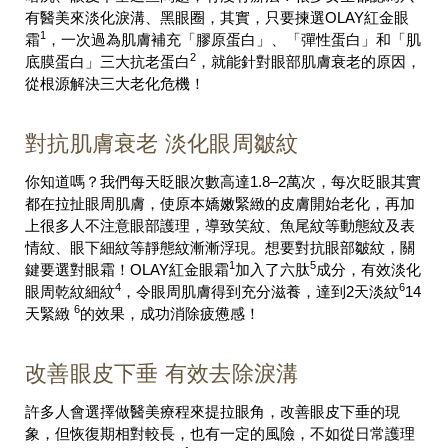
有醫美來淡化淚溝、黑眼圈，其實，只要揀選OLAY紅金眼
1
霜
，一次過為肌膚補充「膠原蛋白」、「彈性蛋白」和「肌
2
底膜蛋白」三大抗老蛋白
，就能針對眼部肌膚衰老的原因，
從根源解決三大老化危機！
對抗肌膚衰老 淡化眼周皺紋
你知道嗎？我們每天眨眼次數高達1.8–2萬次，每次眨眼其實
都在拉扯眼周肌膚，使原本嬌嫩緊緻的皮膚開始老化，再加
上很多人不注意眼部護理，導致笑紋、魚尾紋等動態紋及表
情紋、眼下細紋等靜態紋漸漸浮現。想要對抗眼部皺紋，關
1
5
鍵要選對眼霜！OLAY紅金眼霜
加入了六肽
成分，有效淡化
4
6
眼周乾紋細紋
，令眼周肌膚得到充分滋養，達到2天淡紋
14
6
天緊緻
的效果，成功消除疲憊感！
改善眼皮下垂 有效去除淚溝
許多人會選擇做醫美療程來提拉眼角，改善眼皮下垂的現
象，但恢復期相對較長，也有一定的風險，不如從日常護理