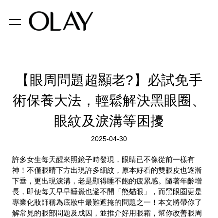
【眼周問題超顯老?】必試免手
術保養大法，輕鬆解決黑眼圈、
眼紋及淚溝等困擾
2025-04-30
許多女生每天醒來照鏡子時發現，眼睛已不像從前一樣有
神！不僅眼睛下方出現許多細紋，原本好看的雙眼皮也逐漸
下垂，更出現淚溝，老是顯得睡不飽的疲累感。隨著年齡增
長，即便每天早早睡覺也避不開「熊貓眼」，而黑眼圈更是
專業化妝師稱為底妝中最難遮掩的問題之一！本文將帶你了
解常見的眼部問題及成因，並推介好用眼霜，幫你改善眼周