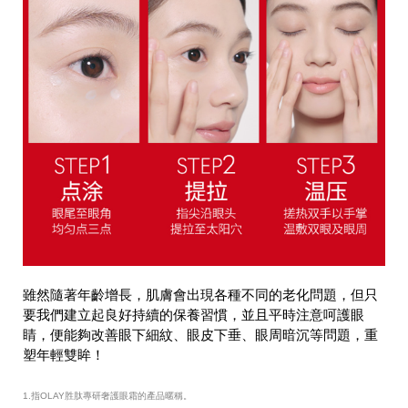
雖然隨著年齡增長，肌膚會出現各種不同的老化問題，但只
要我們建立起良好持續的保養習慣，並且平時注意呵護眼
睛，便能夠改善眼下細紋、眼皮下垂、眼周暗沉等問題，重
塑年輕雙眸！
1.指OLAY胜肽專研奢護眼霜的產品暱稱。