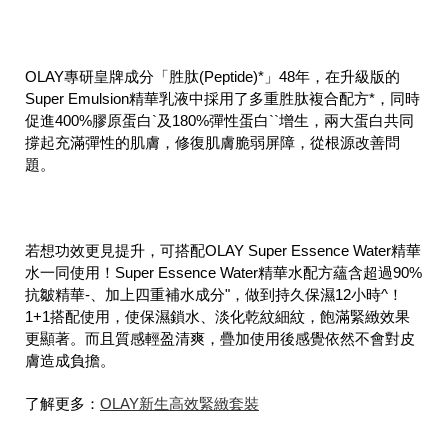
OLAY專研皇牌成分「胜肽(Peptide)*」48年，在升級版的
Super Emulsion精華乳液中採用了多重胜肽複合配方*，同時
促進400%膠原蛋白`及180%彈性蛋白``增生，兩大蛋白共同
撐起充滿彈性的肌膚，修復肌膚脆弱屏障，從根源改善問
題。
若想功效更見提升，可搭配OLAY Super Essence Water精華
水一同使用！Super Essence Water精華水配方蘊含超過90%
抗皺精華-、加上四重補水成分"，做到持久保濕12小時^！
1+1搭配使用，使保濕鎖水、淡化乾紋細紋，飽滿緊緻效果
更顯著。而且質感輕盈清爽，疊加使用後感覺依然不會對皮
膚造成負擔。
了解更多：
OLAY新生高效緊緻套裝