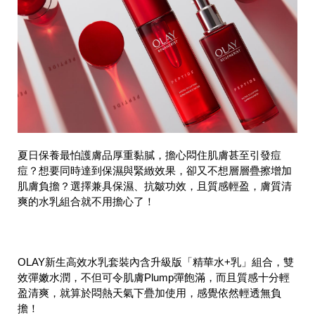
夏日保養最怕護膚品厚重黏膩，擔心悶住肌膚甚至引發痘
痘？想要同時達到保濕與緊緻效果，卻又不想層層疊擦增加
肌膚負擔？選擇兼具保濕、抗皺功效，且質感輕盈，膚質清
爽的水乳組合就不用擔心了！
OLAY新生高效水乳套裝內含升級版「精華水+乳」組合，雙
效彈嫩水潤，不但可令肌膚Plump彈飽滿，而且質感十分輕
盈清爽，就算於悶熱天氣下疊加使用，感覺依然輕透無負
擔！