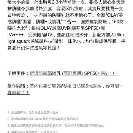
幣大小的量，外出時每2-3小時補塗一次。很多人擔心夏天塗
抹防曬令肌膚過於油膩，容易悶出痘痘，其實只要挑選一支
1
質地輕盈，一抹即融的防曬乳就不用擔心了。全新
OLAY零
2
4
感防曬
面霜，防曬+妝前乳
二合一，強效抗氧防斑，16X防
3
曬抗光老
！提供OLAY最高UV防曬基準SPF50+和
PA++++，完美阻隔UV，並鎖住細胞水分，新配方加入Ultra-
5
light aqua水感觸融科技
做到一抹化水，均匀形成保護膜，炎
炎夏日仍保持透氣零負擔！
了解更多：
輕透防曬隔離乳 (面部專用) SPF50+ PA++++
延伸閲讀：
室內也要防曬?揭秘夏日防曬5大誤區，你可能一
直做錯了！
1. 全新指牌内，新升級產品包裝與配方。
2. 零感防曬指品牌對OLAY輕透防曬隔離乳的產品暱稱。
3. 指產品能夠改善紫外線造成的肌膚鬆弛。產品同時具有防曬和緊緻功效。
4. 指產品具有防曬功效，可在妝前使用。