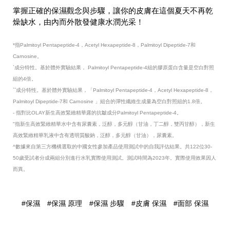
掌握正確的保濕觀念與步驟，讓你的皮膚在這個夏天不再乾
燥缺水，由內而外散發健康水潤光采！
*指Palmitoyl Pentapeptide-4，Acetyl Hexapeptide-8，Palmitoyl Dipeptide-7和
Carnosine。
`成分特性。基於體外實驗結果， Palmitoyl Pentapeptide-4組的膠原蛋白含量是空白對照
組的4倍。
``成分特性。基於體外實驗結果，「Palmitoyl Pentapeptide-4，Acetyl Hexapeptide-8，
Palmitoyl Dipeptide-7和 Carnosine 」組合的彈性纖維生成量為空白對照組的1.8倍。
- 指對比OLAY新生高效緊緻精華露的抗皺成分Palmitoyl Pentapeptide-4。
"指新生高效緊緻精華水中含有尿囊素，泛醇，多元醇（甘油，丁二醇，雙丙甘醇），新生
高效緊緻精華乳液中含有透明質酸鈉，泛醇，多元醇（甘油），尿囊素。
^數據來自第三方機構選取的中國女性參加產品使用測試中的自我評估結果。共122位30-
50歲受試者分成兩組分別進行水乳實際使用測試。測試時間為2023年。實際使用效果因人
而異。
#保濕
#保濕 原理
#保濕 步驟
#皮膚 保濕
#面部 保濕