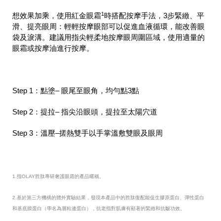
1
想效果加乘，使用紅金眼霜
時搭配按摩手法，3步緊緻、平
滑、提亮眼周：輕輕按摩眼部可以促進血液循環，能改善眼
袋及淚溝。建議用指尖輕柔地按摩眼周圍區域，使用適量的
眼霜或按摩油進行按摩。
Step 1：點塗– 眼尾至眼角，均勻點3點
Step 2：提拉– 指尖沿眼頭，提拉至太陽穴道
Step 3：溫壓–搓熱雙手以手掌溫敷雙眼及眼周
1.指OLAY胜肽專研奢護眼霜的產品暱稱。
2.基於第三方機構的體外實驗結果，發現本產品中的胜肽復配能促生膠原蛋白、彈性蛋白
和基底膜蛋白（學名為層粘連蛋白），抗老指對肌膚有顯著的緊緻和抗皺功效。