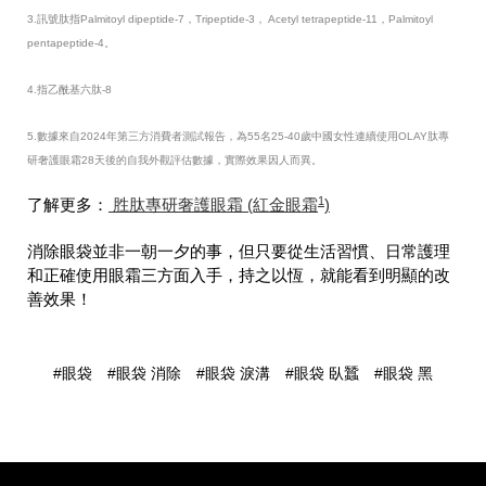
3.訊號肽指Palmitoyl dipeptide-7，Tripeptide-3， Acetyl tetrapeptide-11，Palmitoyl
pentapeptide-4。
4.指乙酰基六肽-8
5.數據來自2024年第三方消費者測試報告，為55名25-40歲中國女性連續使用OLAY肽專
研奢護眼霜28天後的自我外觀評估數據，實際效果因人而異。
1
了解更多：
胜肽專研奢護眼霜 (紅金眼霜
)
消除眼袋並非一朝一夕的事，但只要從生活習慣、日常護理
和正確使用眼霜三方面入手，持之以恆，就能看到明顯的改
善效果！
#眼袋
#眼袋 消除
#眼袋 淚溝
#眼袋 臥蠶
#眼袋 黑