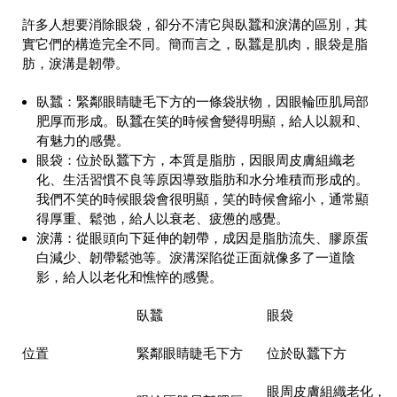
許多人想要消除眼袋，卻分不清它與臥蠶和淚溝的區別，其
實它們的構造完全不同。簡而言之，臥蠶是肌肉，眼袋是脂
肪，淚溝是韌帶。
臥蠶：緊鄰眼睛睫毛下方的一條袋狀物，因眼輪匝肌局部
肥厚而形成。臥蠶在笑的時候會變得明顯，給人以親和、
有魅力的感覺。
眼袋：位於臥蠶下方，本質是脂肪，因眼周皮膚組織老
化、生活習慣不良等原因導致脂肪和水分堆積而形成的。
我們不笑的時候眼袋會很明顯，笑的時候會縮小，通常顯
得厚重、鬆弛，給人以衰老、疲憊的感覺。
淚溝：從眼頭向下延伸的韌帶，成因是脂肪流失、膠原蛋
白減少、韌帶鬆弛等。淚溝深陷從正面就像多了一道陰
影，給人以老化和憔悴的感覺。
臥蠶
眼袋
位置
緊鄰眼睛睫毛下方
位於臥蠶下方
眼周皮膚組織老化，