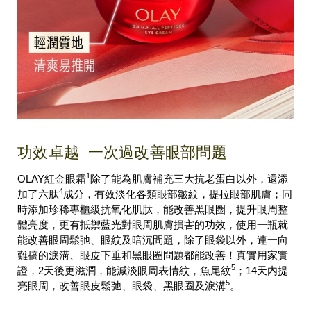
功效卓越 一次過改善眼部問題
1
OLAY紅金眼霜
除了能為肌膚補充三大抗老蛋白以外，還添
4
加了六肽
成分，有效淡化各類眼部皺紋，提拉眼部肌膚；同
時添加珍稀專櫃級抗氧化肌肽，能改善黑眼圈，提升眼周整
體亮度，更有抵禦藍光對眼周肌膚損害的功效，使用一瓶就
能改善眼周鬆弛、眼紋及暗沉問題，除了眼袋以外，連一向
難搞的淚溝、眼皮下垂和黑眼圈問題都能改善！真實用家實
5
證，2天後更滋潤，能減淡眼周表情紋，魚尾紋
；14天内提
5
亮眼周，改善眼皮鬆弛、眼袋、黑眼圈及淚溝
。