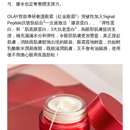
弓、膠水也定奪整體支撐力。
1
OLAY胜肽專研奢護眼霜（紅金眼霜
）突破性加入Signal
3
Peptide訊號肽組合
一次過激活「膠原蛋白」、「彈性蛋
2
白」和「肌底膜蛋白」3大抗老蛋白
，為眼部肌膚提供支
撐，補充滿滿水分和彈性，令眼部肌膚更加豐盈，真正撐起
肌膚，消除因肌膚鬆弛出現的眼袋。眼霜質地輕盈，仿如輕
乳酪般水潤易推開，既能滋潤肌膚，又不會有油膩感，使用
後不用擔心眼周長脂肪粒！