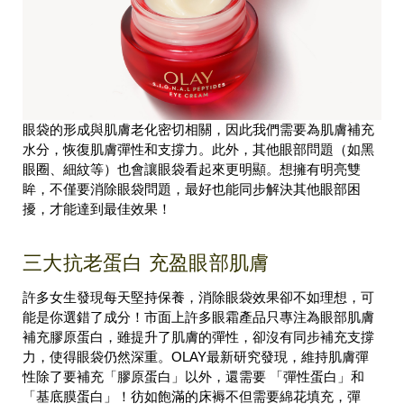
眼袋的形成與肌膚老化密切相關，因此我們需要為肌膚補充
水分，恢復肌膚彈性和支撐力。此外，其他眼部問題（如黑
眼圈、細紋等）也會讓眼袋看起來更明顯。想擁有明亮雙
眸，不僅要消除眼袋問題，最好也能同步解決其他眼部困
擾，才能達到最佳效果！
三大抗老蛋白 充盈眼部肌膚
許多女生發現每天堅持保養，消除眼袋效果卻不如理想，可
能是你選錯了成分！市面上許多眼霜產品只專注為眼部肌膚
補充膠原蛋白，雖提升了肌膚的彈性，卻沒有同步補充支撐
力，使得眼袋仍然深重。OLAY最新研究發現，維持肌膚彈
性除了要補充「膠原蛋白」以外，還需要 「彈性蛋白」和
「基底膜蛋白」！彷如飽滿的床褥不但需要綿花填充，彈