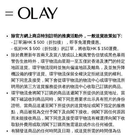
除官方網上商店特別註明的推廣活動外，一般送貨政策如下:
- 訂單滿HK $ 500（折扣後），即享免運費優惠。
- 低於HK $ 500（折扣後）的訂單，將收取HK $ 150運費。
除於農曆新年首兩天及當八號或以上颱風警告信號或黑色暴雨
警告生效時外，環宇物流由星期一至五僅於香港及澳門的特定
地區送貨。環宇物流現時並無向偏遠地區及離島，及並無升降
機設備的樓宇送貨。環宇物流保留全權決定拒絕送貨的權利。
閣下同意及接受，閣下會從環宇物流的物流中心或環宇物流所
聘用的第三方送貨服務提供者的物流中心收取已訂購的商品。
環宇物流會將閣下訂購的商品送遞閣下所提供的送貨地址。當
閣下確認收到商品同時，閣下同意應要求出示具有照片的身份
證明。當商品送遞至閣下所提供的送貨地址或閣下指定的服務
點，商品被視為交付予閣下及由閣下接收。倘閣下因任何原因
而未能接收商品，閣下同意及接受環宇物流有權選擇向閣下收
取額外費用或取消閣下訂購而無需退款或作出任何補償。
有關發送商品的任何時間及日期，或送貨所需的時間僅為估