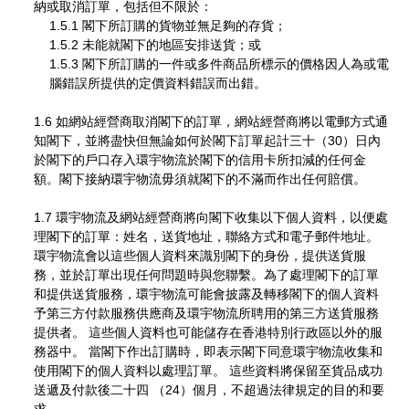
納或取消訂單，包括但不限於：
1.5.1 閣下所訂購的貨物並無足夠的存貨；
1.5.2 未能就閣下的地區安排送貨；或
1.5.3 閣下所訂購的一件或多件商品所標示的價格因人為或電
腦錯誤所提供的定價資料錯誤而出錯。
1.6 如網站經營商取消閣下的訂單，網站經營商將以電郵方式通
知閣下，並將盡快但無論如何於閣下訂單起計三十（30）日內
於閣下的戶口存入環宇物流於閣下的信用卡所扣減的任何金
額。閣下接納環宇物流毋須就閣下的不滿而作出任何賠償。
1.7 環宇物流及網站經營商將向閣下收集以下個人資料，以便處
理閣下的訂單：姓名，送貨地址，聯絡方式和電子郵件地址。
環宇物流會以這些個人資料來識別閣下的身份，提供送貨服
務，並於訂單出現任何問題時與您聯繫。為了處理閣下的訂單
和提供送貨服務，環宇物流可能會披露及轉移閣下的個人資料
予第三方付款服務供應商及環宇物流所聘用的第三方送貨服務
提供者。 這些個人資料也可能儲存在香港特別行政區以外的服
務器中。 當閣下作出訂購時，即表示閣下同意環宇物流收集和
使用閣下的個人資料以處理訂單。 這些資料將保留至貨品成功
送遞及付款後二十四 （24）個月，不超過法律規定的目的和要