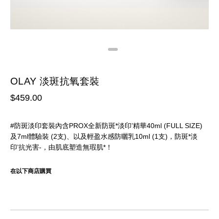
OLAY 淡斑抗氧套裝
$459.00
#防斑淡印套裝內含PROX全新防斑*淡印’精華40ml (FULL SIZE)
及7ml體驗裝 (2支)、以及輕盈水感防曬乳10ml (1支)，防斑*淡
印’抗光害-，由肌底塑造無瑕肌*！
在以下商店購買