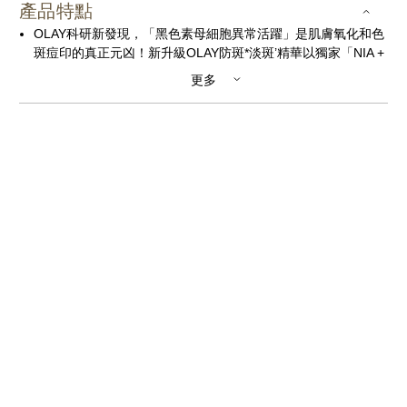
產品特點
OLAY科研新發現，「黑色素母細胞異常活躍」是肌膚氧化和色
斑痘印的真正元凶！新升級OLAY防斑*淡斑’精華以獨家「NIA +
SDL`」專利淡斑配方``，高效激活抗氧信號，根源#穩定黑色素
更多
母細胞，令肌膚重拾淨白細膩無瑕！配合OLAY細胞級^防曬，
做到內外抗氧防斑，防止色斑痘印形成，全天侯對抗光侵害-！
第3代PROX防斑淡印精華【4大突破性升級】
功效升級: 防斑*淡印’抗光害-
1
2
科技升級: 37%更快
、+50%更強
穩定黑色素母細胞，肌
膚源頭淡斑淡痘印’
3
4
成分升級: 全新加入TXA傳明酸
及穩定型維C
5
配方升級: 高滲透科技直達肌底
經第三方權威機構真人實測，新配方更能防止特殊美容後的反
6
6
黑
﹐成分更溫和親膚低刺激，而且更穩定易吸收
，淡斑效果
7
更能加強 +38%
。