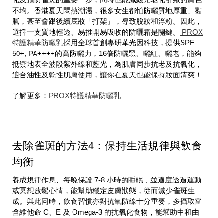
不均。香港夏天悶熱潮濕，很多女生都怕防曬質地厚重、黏
膩，甚至會跟後續底妝「打架」，導致脫妝和浮粉。因此，
選擇一支質地輕透、易推開易吸收的防曬霜是關鍵。
PROX
特護精華防曬乳
採用全球首創專研革光因科技，提供SPF
50+, PA++++的高防曬力，16倍防曬黑、曬紅、曬老，能夠
抵禦地表全波段紫外線和藍光，為肌膚同步抗老及抗氧化，
適合油性及乾性肌膚使用，讓你在夏天也能保持妝面清爽！
了解更多：
PROX特護精華防曬乳
去除雀斑的方法4：保持生活規律與飲食
均衡
養成規律作息、每晚保證 7-8 小時的睡眠，並適度透過運動
或冥想放鬆心情，能幫助穩定皮膚狀態，從而減少雀斑生
成。與此同時，飲食習慣亦對抗氧防線十分重要，多攝取富
含維他命 C、E 及 Omega-3 的抗氧化食物，能幫助中和由