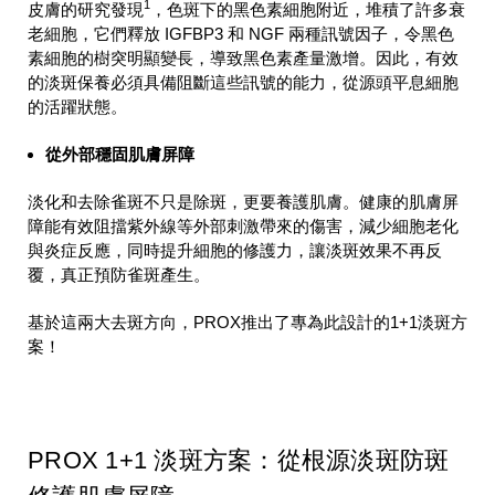
1
皮膚的研究發現
，色斑下的黑色素細胞附近，堆積了許多衰
老細胞，它們釋放 IGFBP3 和 NGF 兩種訊號因子，令黑色
素細胞的樹突明顯變長，導致黑色素產量激增。因此，有效
的淡斑保養必須具備阻斷這些訊號的能力，從源頭平息細胞
的活躍狀態。
從外部穩固肌膚屏障
淡化和去除雀斑不只是除斑，更要養護肌膚。健康的肌膚屏
障能有效阻擋紫外線等外部刺激帶來的傷害，減少細胞老化
與炎症反應，同時提升細胞的修護力，讓淡斑效果不再反
覆，真正預防雀斑產生。
基於這兩大去斑方向，PROX推出了專為此設計的1+1淡斑方
案！
PROX 1+1 淡斑方案：從根源淡斑防斑