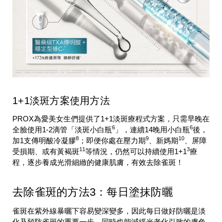
1+1淡斑方案使用方法
PROX為愛美女生們提供了1+1淡斑療程式方案，只需早晚在
6
6
全臉使用1-2滴管「淡斑小白瓶
」，連續14晚用小白瓶
後，
8
9
10
加1支傳明酸冷凝膠
；即便你處在壓力期
、新媽期
、屏障
11
3
受損期、或有黃褐斑
等情況，仍然可以持續使用1+1
療
程，逐步養成光滑細緻的健康肌膚，有效去除雀斑！
去除雀斑的方法3：每日塗抹防曬
雀斑在紫外線暴曬下容易變深變多，因此每日做好防曬是淡
化及預防雀斑的重要一步，同時也能減緩光老化引致的膚色