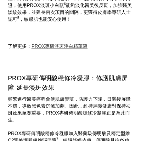
6
證，使用PROX淡斑小白瓶
能夠淡化醫美後反斑，加強醫美
淡紋效果，並延長兩次項目的間隔，更獲得皮膚學專研人士
5
認可
，敏感肌也能安心使用！
了解更多：
PROX專研淡斑淨白精華液
PROX專研傳明酸穩修冷凝膠：修護肌膚屏
障 延長淡斑效果
頻繁進行醫美療程會使肌膚變薄，防護力下降，日曬後屏障
不穩，導致黑色素沉澱加劇。因此，維持屏障健康對保持祛
斑效果至關重要，PROX專研傳明酸穩修冷凝膠正是為此而
生。
PROX專研傳明酸穩修冷凝膠加入醫藥級傳明酸及穩定型維
7
C2週修護肌膚脆弱屏障
，鎮靜舒緩皮膚。傳明酸具抗炎功