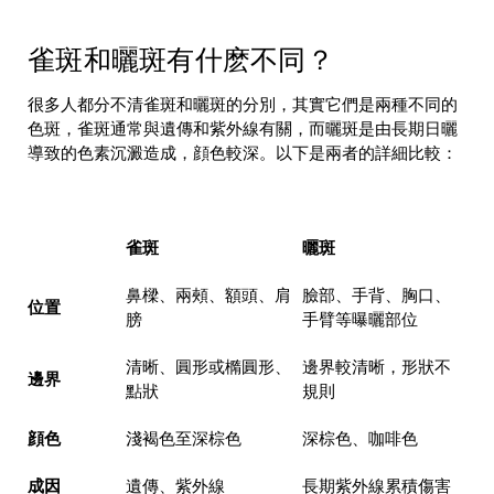
雀斑和曬斑有什麽不同？
很多人都分不清雀斑和曬斑的分別，其實它們是兩種不同的
色斑，雀斑通常與遺傳和紫外線有關，而曬斑是由長期日曬
導致的色素沉澱造成，顔色較深。以下是兩者的詳細比較：
雀斑
曬
斑
鼻樑、兩頰、額頭、肩
臉部、手背、胸口、
位置
膀
手臂等曝曬部位
清晰、圓形或橢圓形、
邊界較清晰，形狀不
邊界
點狀
規則
顔色
淺褐色至深棕色
深棕色、咖啡色
成因
遺傳、紫外線
長期紫外線累積傷害