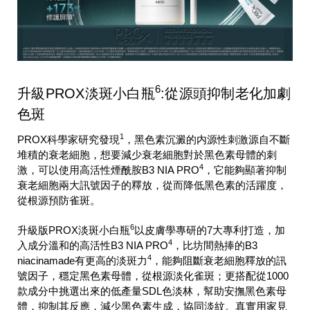
6
升級PROX淡斑小白瓶
:從源頭抑制老化加劇
色斑
1
PROX科學家研究發現
，黑色素沉澱的内源性刺激源自不斷
堆積的衰老細胞，想要減少衰老細胞對於黑色素母體的刺
4
激，可以使用高活性煙酰胺B3 NIA PRO
，它能夠顯著抑制
衰老細胞兩大訊號因子的釋放，從而降低黑色素的活躍度，
從根源預防雀斑。
6
升級版PROX淡斑小白瓶
以皮膚學專研的7大專利打造，加
4
入成分溫和的高活性B3 NIA PRO
，比坊間熱捧的B3
4
niacinamade有更高的淡斑力
，能夠阻斷衰老細胞釋放的訊
號因子，穩定黑色素母體，從根源淡化雀斑；更搭配從1000
款成分中挑選出來的低產量SDL色淡林，幫助安撫黑色素母
體，抑制其反應，減少黑色素生成，協同淡紋。真實用家見