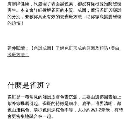
膚屏障健康，只處理了表面黑色素，卻沒有從根源預防雀斑
再生。本文會詳細拆解雀斑的本質、成因，釐清雀斑與曬斑
的分別，並教你真正有效的去雀斑方法，助你徹底擺脫雀斑
的煩惱！
延伸閲讀：
【色斑成因】了解色斑形成的原因及預防+美白
淡斑方法！
什麼是雀斑？
雀斑是一種常見的淺層皮膚色素沉澱，主要由遺傳因素加上
紫外線曝曬引起。雀斑的特徵是細小、扁平、邊界清晰，顏
色由淺褐色、淡棕色到深棕色不等，大小約為1-2毫米，有時
會更密集地融合在一起。