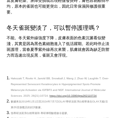
當皮膚乾燥、屏障受損或出現輕微發炎時，膚色容易顯得不
均，原本的雀斑也可能更突出，因此日常保濕與修護很重
要。
冬天雀斑變淡了，可以暫停護理嗎？
不能。冬天紫外線強度下降，皮膚表面的色素沉澱看似變
淺，其實是因為黑色素細胞進入了低活躍期。若此時停止淡
斑護理，當春夏季紫外線再次來襲，肌膚就會因為缺乏防禦
力而迅速出現反黑，雀斑又會浮現。
Hakozaki T, Rovito H, Jarrold BB, Snowball J, Wang J, Zhao W, Laughlin T. Over-
Represented Senescent Keratinocytes in Hyperpigmented Spots Promote
Melanocyte Activation via IGFBP3 and NGF. International Journal of Molecular
Sciences. 2025; 26(21):10724.
https://doi.org/10.3390/ijms262110724
數據來自2019年1月1日至2024年7月7日OLAY專研淡斑凈白精華液在OLAY天貓/京
東/抖音旗艦店的好評數據。
指專研淡斑淨白精華液和 專研傳明酸穩修冷凝膠。