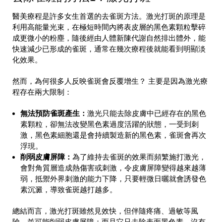
醫美療程是許多女生首選的去雀斑方法。激光打斑的原理是
利用高能量光束，在極短時間內將表皮層的黑色素顆粒擊碎
成更微小的粉塵，隨後經由人體新陳代謝自然排出體外，能
快速減少已形成的雀斑，通常在幾次療程後就能看到明顯淡
化效果。
然而，為何很多人反映雀斑會反覆增生？ 主要是因為激光療
程存在兩大限制：
無法預防雀斑產生：
激光只能去除皮膚中已經存在的黑色
素顆粒，卻無法改變黑色素過度活躍的狀態，一受到刺
激，黑色素細胞還是會持續製造新的黑色素，雀斑會再次
浮現。
削弱皮膚屏障：
為了維持去雀斑的效果而頻繁施打激光，
會對角質層造成熱傷害或刺激，令皮膚屏障變得越來越薄
弱，抵禦外界刺激的能力下降，只要輕微日曬就會誘發色
素沉澱，導致雀斑越打越多。
總結而言，激光打斑雖然見效快，但伴隨疼痛、過敏等風
險，並可能削弱皮膚屏障；而且它只去除表面黑色素，沒有