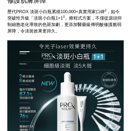
修護肌膚屏障
2
歷代PROX 淡斑小白瓶累積100,000+真實用家口碑
，如今
3
突破性升級「淡斑小白瓶1+1
」療程式方案，不僅從源頭抑
制細胞老化導致的色斑加劇，更添加醫藥級傳明酸修護脆弱
屏障，令淡斑效果更持久。