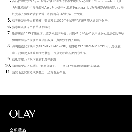
高活性煙酰胺NIA pro 指專研淡斑淨白精華液中處於特定環境下的niacinamide；淡斑
力對比指高活性煙酰胺NIA pro對比偏中性環境下niacinamide改善斑點面積的能力，基
於寶潔人體功效試驗數據，相關內容發表於第三方文獻。
指專研淡斑淨白精華液，數據來源2025年全國美容皮膚科學大會調研報告。
指專研淡斑淨白精華液的昵稱。
數據來自2025年第三方人體功效測試報告，針對41名19至45歲中國女性連續使用專研
傳明酸穩修冷凝膠兩周後的數據，實際效果因人而異。
傳明酸指配方表中的TRANEXAMIC ACID。穩修指TRANEXAMIC ACID 可以修護皮
膚，從而使肌膚達到穩定狀態。冷指使用產品後的涼爽感。
指改善壓力情況下皮膚刺激等狀態。
指新媽受試人群曬斑, 新媽指孩子在1-3歲 (不包括孕婦和哺乳期媽媽)。
指黑色素沉積造成的色斑，呈黃色至棕色。
全線產品