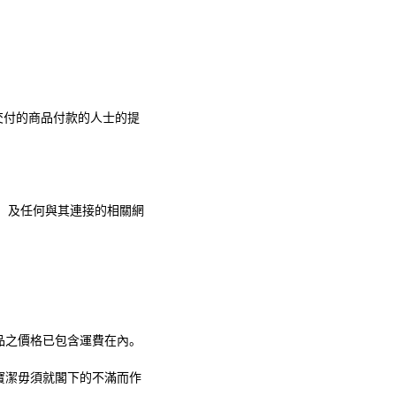
交付的商品付款的人士的提
）
及任何與其連接的相關網
品之價格已包含運費在內。
寶潔毋須就閣下的不滿而作