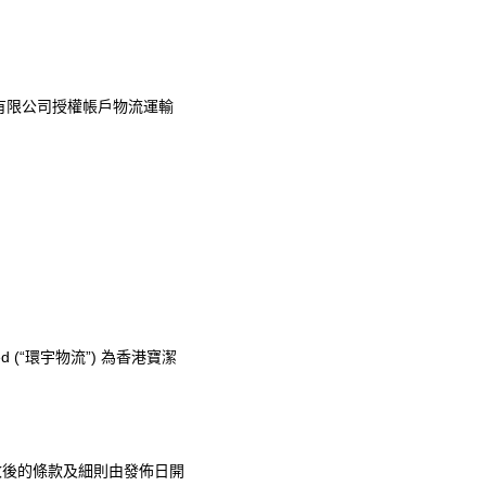
有限公司授權帳戶物流運輸
d (“
環宇物流
”)
為香港寶潔
改後的條款及細則由發佈日開