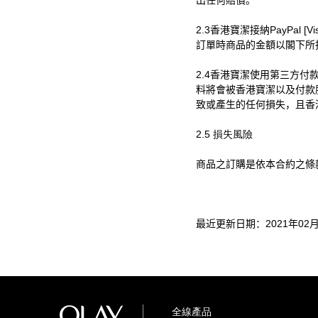
出任何賠償。
2.3
香港寶潔接納
PayPal [Vi
訂單時商品的金額以閣下所
2.4
香港寶潔使用第三方付
料將會被香港寶潔以及付款
致或產生的任何損失，且香
2.5 損失風險
商品之訂購是依本合約之條
最近更新日期：
2021
年
02
全線產品