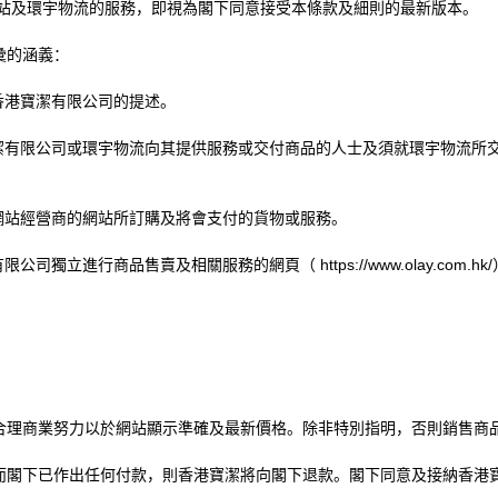
站及環宇物流的服務，即視為閣下同意接受本條款及細則的最新版本。
彙的涵義：
香港寶潔有限公司的提述。
潔有限公司或環宇物流向其提供服務或交付商品的人士及須就環宇物流所
網站經營商的網站所訂購及將會支付的貨物或服務。
有限公司獨立進行商品售賣及相關服務的網頁（
https://www.olay.com.hk/
合理商業努力以於網站顯示準確及最新價格。除非特別指明，否則銷售商
而閣下已作出任何付款，則香港寶潔將向閣下退款。閣下同意及接納香港