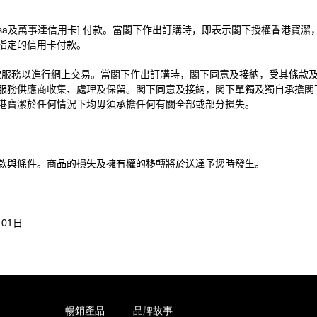
sa
及萬事達信用卡
]
付款。當閣下作出訂購時，即表示閣下授權香港寶潔
指定的信用卡付款。
款服務以進行網上交易。當閣下作出訂購時，閣下同意及接納，受其條款
服務供應商收集、處理及保留。閣下同意及接納，閣下單獨及獨自承擔閣
港寶潔於任何情況下均毋須承擔任何有關全部或部分損失。
款與條件。商品的損失及擁有權的移轉將於送達予您時發生。
月
01
日
暢銷產品
品牌故事