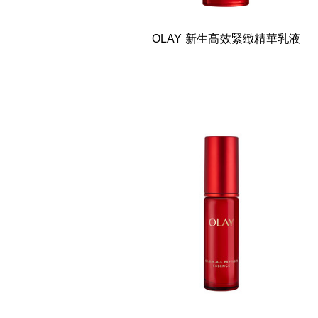
OLAY 新生高效緊緻精華乳液