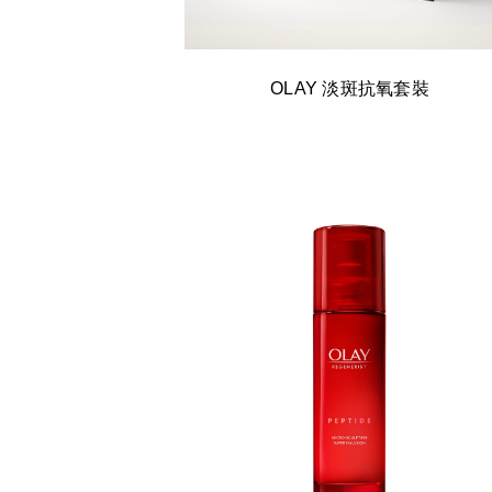
OLAY 淡斑抗氧套裝