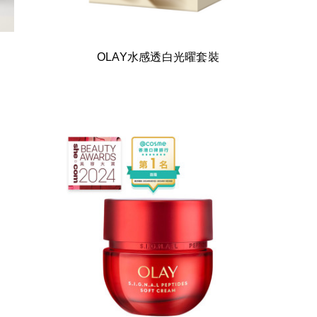
OLAY水感透白光曜套裝