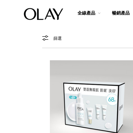
全線產品
暢銷產品
篩選