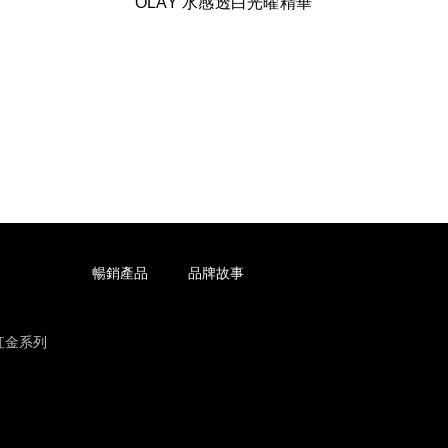
OLAY 水感透白光曜精華
暢銷產品
品牌故事
緻紅金系列