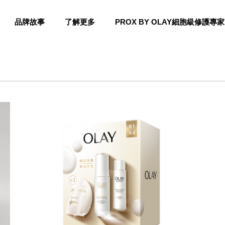
品牌故事
了解更多
PROX BY OLAY細胞級修護專家