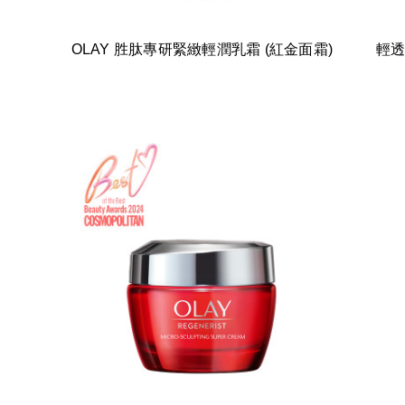
OLAY 胜肽專研緊緻輕潤乳霜 (紅金面霜)
輕透