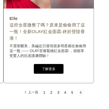
Elle
這些女星微整了嗎？原來是偷偷用了這
一瓶！全新OLAY紅金面霜-終於登陸香
港！
不需靠醫美，美編近日發現很多明星都在偷偷用
這一瓶 —— OLAY至臻緊緻紅金面霜-，就能享
受驚人的抗老護膚體驗！
了解更多
上一頁
1
2
3
4
5
6