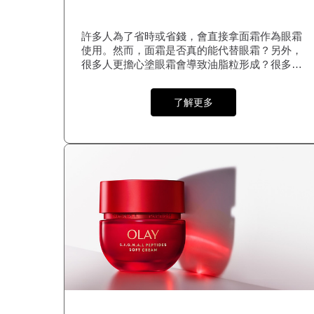
許多人為了省時或省錢，會直接拿面霜作為眼霜
使用。然而，面霜是否真的能代替眼霜？另外，
很多人更擔心塗眼霜會導致油脂粒形成？很多女
生對於眼霜的作用和正確使用方法都存在誤解，
這可能會導致眼周肌膚老化，讓人看起來疲憊不
了解更多
堪，彷彿老了十歲。本文為你拆解關於眼霜常見
的四大迷思，助你了解眼霜的真正作用，並說明
一款好用的眼霜應具備哪些條件，助你重塑年輕
雙眸。 眼霜迷思1：眼周肌膚不需要特別保養？
許多人認為眼周肌膚