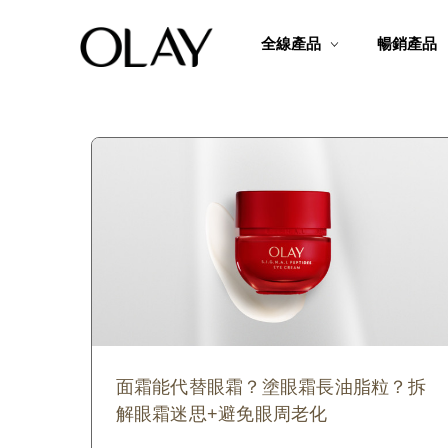
全線產品
暢銷產品
面霜能代替眼霜？塗眼霜長油脂粒？拆
解眼霜迷思+避免眼周老化