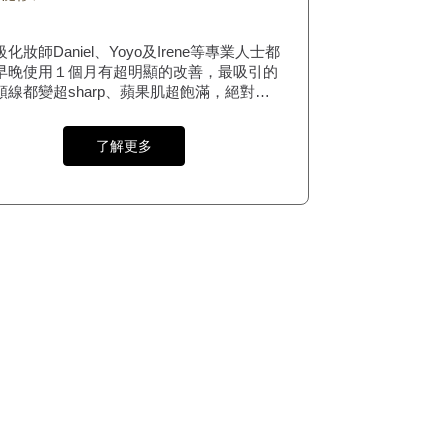
化妝師Daniel、Yoyo及Irene等專業人士都
早晚使用１個月有超明顯的改善，最吸引的
顎線都變超sharp、蘋果肌超飽滿，絕對是
女的恩物！
了解更多