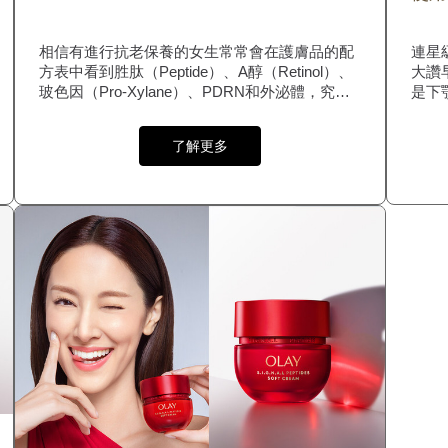
相信有進行抗老保養的女生常常會在護膚品的配
連星級
方表中看到胜肽（Peptide）、A醇（Retinol）、
大讚
玻色因（Pro-Xylane）、PDRN和外泌體，究竟
是下
這五種成分有什麼不同？哪一款最適合你？本文
小資
為你詳細解析抗老五巨頭的作用、功效和適合膚
了解更多
質，並推薦好用的抗老護膚品，讓你輕鬆擁有緊
緻無紋的肌膚，回復年輕活力！ 延伸閲讀：抗老
最緊要快！教你挑選抗老保養品，維持凍齡肌 抗
老成分怎麽選？ 很多人在揀選抗老