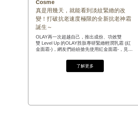
Cosme
真是用幾天，就能看到淡紋緊緻的改
變！打破抗老速度極限的全新抗老神霜
誕生～
OLAY再一次超越自己，推出成份、功效雙
雙 Level Up 的OLAY胜肽專研緊緻輕潤乳霜 (紅
金面霜-)，網友們紛紛搶先使用紅金面霜-，見證
淡紋緊緻效果如何打破抗老速度極限，成為新一
代抗老神霜 !
了解更多